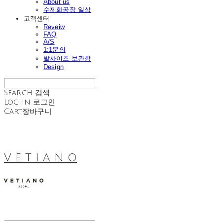
About us
수제화공장 일상
고객센터
Reveiw
FAQ
A/S
1:1문의
발사이즈 보관함
Design
Search
검색
Log In
로그인
Cart
장바구니
V E T I A N O