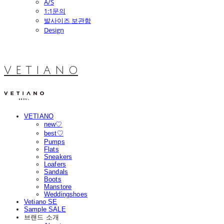
A/S
1:1문의
발사이즈 보관함
Design
V E T I A N O
VETIANO
new♡
best♡
Pumps
Flats
Sneakers
Loafers
Sandals
Boots
Manstore
Weddingshoes
Vetiano SE
Sample SALE
브랜드 소개