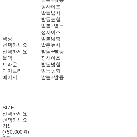
발볼+발등
정사이즈
발볼넓힘
발등높힘
발볼+발등
정사이즈
색상
발볼넓힘
선택하세요.
발등높힘
선택하세요.
발볼+발등
블랙
정사이즈
브라운
발볼넓힘
아이보리
발등높힘
베이지
발볼+발등
SIZE
선택하세요.
선택하세요.
215
(+50,000원)