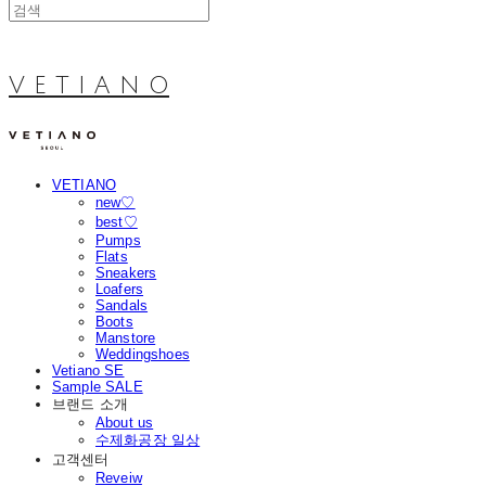
V E T I A N O
VETIANO
new♡
best♡
Pumps
Flats
Sneakers
Loafers
Sandals
Boots
Manstore
Weddingshoes
Vetiano SE
Sample SALE
브랜드 소개
About us
수제화공장 일상
고객센터
Reveiw