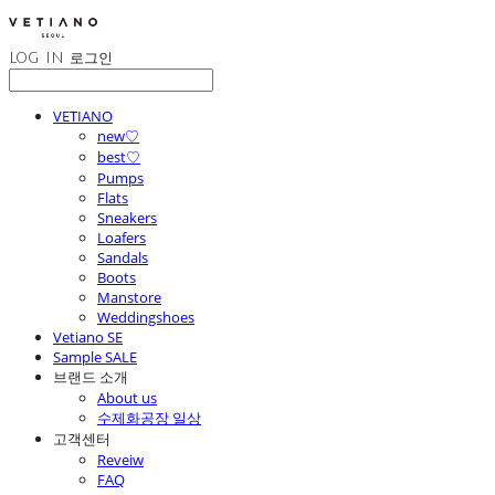
LOG IN
로그인
VETIANO
new♡
best♡
Pumps
Flats
Sneakers
Loafers
Sandals
Boots
Manstore
Weddingshoes
Vetiano SE
Sample SALE
브랜드 소개
About us
수제화공장 일상
고객센터
Reveiw
FAQ