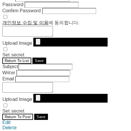
Password
Confirm Password
개인정보 수집 및 이용
에 동의합니다.
Upload Image
Set secret
Return To List
Save
Subject
Writer
Email
Upload Image
Set secret
Return To Post
Save
Edit
Delete