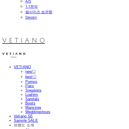
A/S
1:1문의
발사이즈 보관함
Design
V E T I A N O
VETIANO
new♡
best♡
Pumps
Flats
Sneakers
Loafers
Sandals
Boots
Manstore
Weddingshoes
Vetiano SE
Sample SALE
브랜드 소개