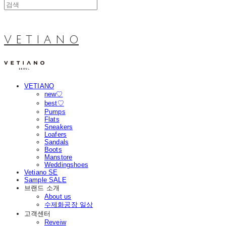
V E T I A N O
VETIANO
new♡
best♡
Pumps
Flats
Sneakers
Loafers
Sandals
Boots
Manstore
Weddingshoes
Vetiano SE
Sample SALE
브랜드 소개
About us
수제화공장 일상
고객센터
Reveiw