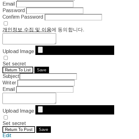
Email
Password
Confirm Password
개인정보 수집 및 이용
에 동의합니다.
Upload Image
Set secret
Return To List
Save
Subject
Writer
Email
Upload Image
Set secret
Return To Post
Save
Edit