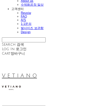
About us
수제화공장 일상
고객센터
Reveiw
FAQ
A/S
1:1문의
발사이즈 보관함
Design
Search
검색
Log In
로그인
Cart
장바구니
V E T I A N O