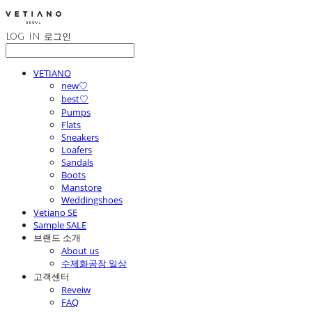
LOG IN
로그인
VETIANO
new♡
best♡
Pumps
Flats
Sneakers
Loafers
Sandals
Boots
Manstore
Weddingshoes
Vetiano SE
Sample SALE
브랜드 소개
About us
수제화공장 일상
고객센터
Reveiw
FAQ