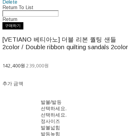
Delete
Return To List
Return
구매하기
[VETIANO 베티아노] 더블 리본 퀄팅 샌들
2color / Double ribbon quilting sandals 2color
142,400원
239,000원
추가 금액
발볼/발등
선택하세요.
선택하세요.
정사이즈
발볼넓힘
발등높힘