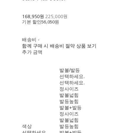
168,950원
225,000원
기본 할인
56,050원
배송비
-
함께 구매 시 배송비 절약 상품 보기
추가 금액
발볼/발등
선택하세요.
선택하세요.
정사이즈
발볼넓힘
발등높힘
발볼+발등
정사이즈
발볼넓힘
색상
발등높힘
선택하세요.
발볼+발등