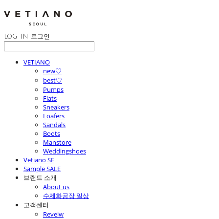
LOG IN
로그인
VETIANO
new♡
best♡
Pumps
Flats
Sneakers
Loafers
Sandals
Boots
Manstore
Weddingshoes
Vetiano SE
Sample SALE
브랜드 소개
About us
수제화공장 일상
고객센터
Reveiw