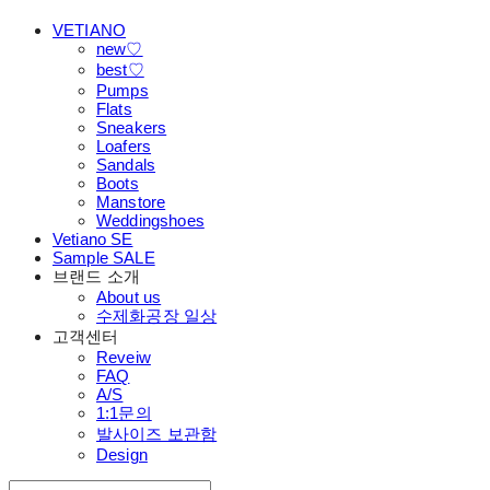
VETIANO
new♡
best♡
Pumps
Flats
Sneakers
Loafers
Sandals
Boots
Manstore
Weddingshoes
Vetiano SE
Sample SALE
브랜드 소개
About us
수제화공장 일상
고객센터
Reveiw
FAQ
A/S
1:1문의
발사이즈 보관함
Design