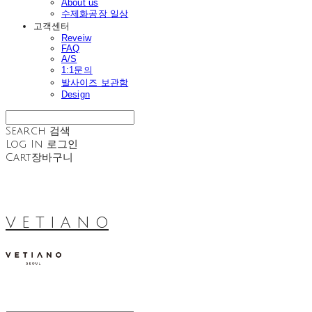
About us
수제화공장 일상
고객센터
Reveiw
FAQ
A/S
1:1문의
발사이즈 보관함
Design
Search
검색
Log In
로그인
Cart
장바구니
V E T I A N O