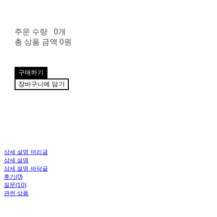
주문 수량
0개
총 상품 금액
0원
구매하기
장바구니에 담기
상세 설명 머리글
상세 설명
상세 설명 바닥글
후기(0)
질문(10)
관련 상품