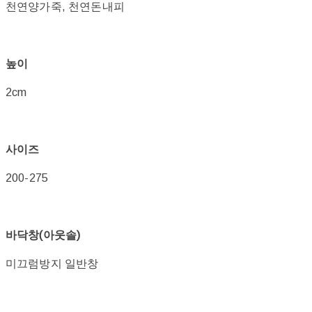
천연양가죽, 천연돈내피
높이
2cm
사이즈
200-275
바닥창(아웃솔)
미끄럼방지 일반창