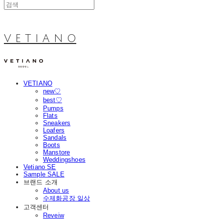
V E T I A N O
VETIANO
new♡
best♡
Pumps
Flats
Sneakers
Loafers
Sandals
Boots
Manstore
Weddingshoes
Vetiano SE
Sample SALE
브랜드 소개
About us
수제화공장 일상
고객센터
Reveiw