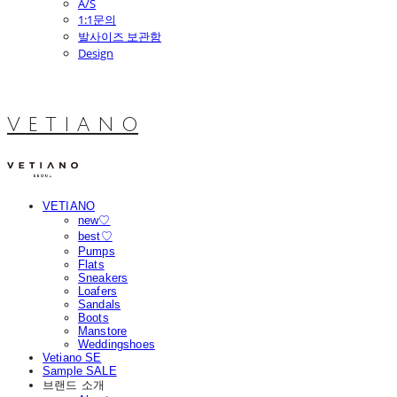
A/S
1:1문의
발사이즈 보관함
Design
V E T I A N O
VETIANO
new♡
best♡
Pumps
Flats
Sneakers
Loafers
Sandals
Boots
Manstore
Weddingshoes
Vetiano SE
Sample SALE
브랜드 소개