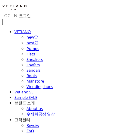
LOG IN
로그인
VETIANO
new♡
best♡
Pumps
Flats
Sneakers
Loafers
Sandals
Boots
Manstore
Weddingshoes
Vetiano SE
Sample SALE
브랜드 소개
About us
수제화공장 일상
고객센터
Reveiw
FAQ