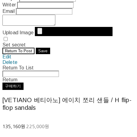
Writer
Email
Upload Image
Set secret
Return To Post
Save
Edit
Delete
Return To List
Return
구매하기
[VETIANO 베티아노] 에이치 쪼리 샌들 / H flip-
flop sandals
135,160원
225,000원