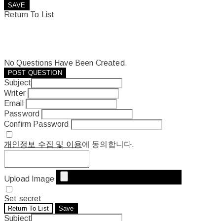
SAVE
Return To List
No Questions Have Been Created.
POST QUESTION
Subject
Writer
Email
Password
Confirm Password
개인정보 수집 및 이용
에 동의합니다.
Upload Image
Set secret
Return To List
Save
Subject