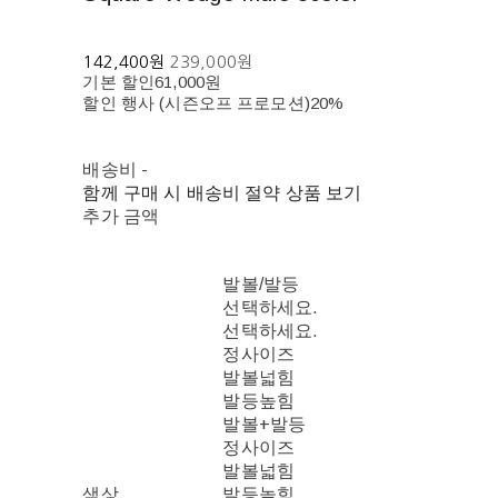
142,400원
239,000원
기본 할인
61,000원
할인 행사 (시즌오프 프로모션)
20%
배송비
-
함께 구매 시 배송비 절약 상품 보기
추가 금액
발볼/발등
선택하세요.
선택하세요.
정사이즈
발볼넓힘
발등높힘
발볼+발등
정사이즈
발볼넓힘
색상
발등높힘