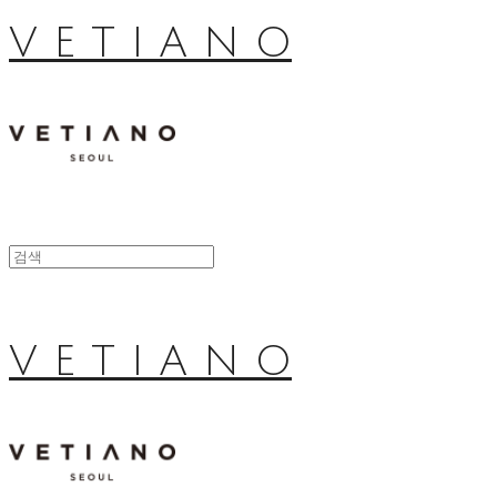
V E T I A N O
V E T I A N O