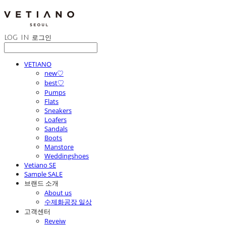
LOG IN
로그인
VETIANO
new♡
best♡
Pumps
Flats
Sneakers
Loafers
Sandals
Boots
Manstore
Weddingshoes
Vetiano SE
Sample SALE
브랜드 소개
About us
수제화공장 일상
고객센터
Reveiw