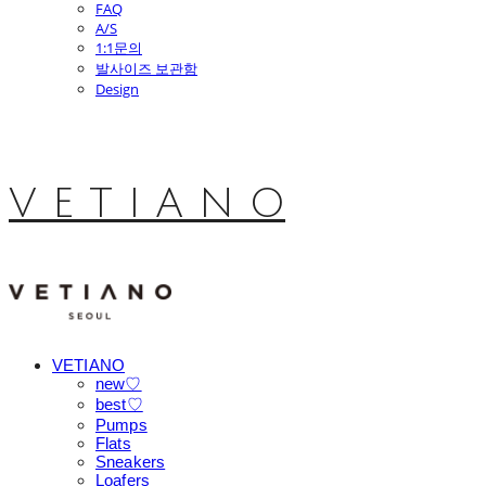
FAQ
A/S
1:1문의
발사이즈 보관함
Design
V E T I A N O
VETIANO
new♡
best♡
Pumps
Flats
Sneakers
Loafers