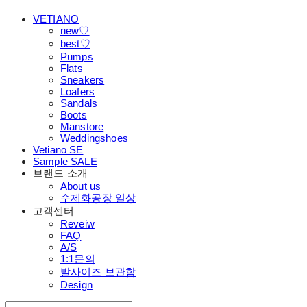
VETIANO
new♡
best♡
Pumps
Flats
Sneakers
Loafers
Sandals
Boots
Manstore
Weddingshoes
Vetiano SE
Sample SALE
브랜드 소개
About us
수제화공장 일상
고객센터
Reveiw
FAQ
A/S
1:1문의
발사이즈 보관함
Design