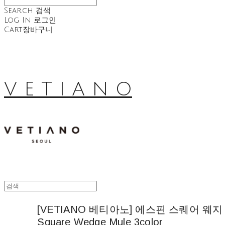
Search
검색
Log In
로그인
Cart
장바구니
V E T I A N O
[VETIANO 베티아노] 에스핀 스퀘어 웨지 샌들 
Square Wedge Mule 3color