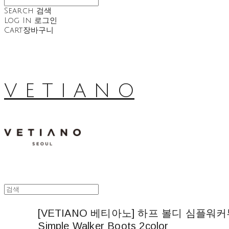
Search
검색
Log In
로그인
Cart
장바구니
V E T I A N O
[VETIANO 베티아노] 하프 볼디 심플워커부츠 2
Simple Walker Boots 2color