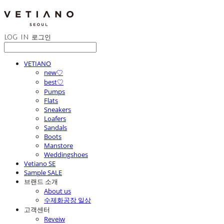
LOG IN
로그인
VETIANO
new♡
best♡
Pumps
Flats
Sneakers
Loafers
Sandals
Boots
Manstore
Weddingshoes
Vetiano SE
Sample SALE
브랜드 소개
About us
수제화공장 일상
고객센터
Reveiw