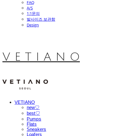
FAQ
A/S
1:1문의
발사이즈 보관함
Design
V E T I A N O
VETIANO
new♡
best♡
Pumps
Flats
Sneakers
Loafers