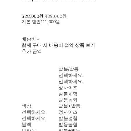
328,000원
439,000원
기본 할인
111,000원
배송비
-
함께 구매 시 배송비 절약 상품 보기
추가 금액
발볼/발등
선택하세요.
선택하세요.
정사이즈
발볼넓힘
발등높힘
색상
발볼+발등
선택하세요.
정사이즈
선택하세요.
발볼넓힘
블랙
발등높힘
브라운
발볼+발등