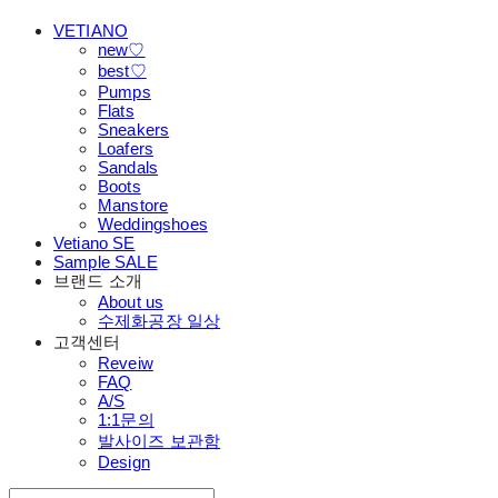
VETIANO
new♡
best♡
Pumps
Flats
Sneakers
Loafers
Sandals
Boots
Manstore
Weddingshoes
Vetiano SE
Sample SALE
브랜드 소개
About us
수제화공장 일상
고객센터
Reveiw
FAQ
A/S
1:1문의
발사이즈 보관함
Design