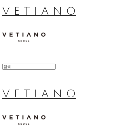
V E T I A N O
V E T I A N O