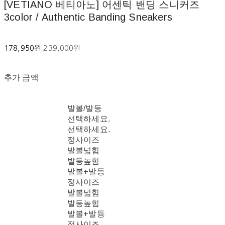
[VETIANO 베티아노] 어센틱 밴딩 스니커즈
3color / Authentic Banding Sneakers
178,950원
239,000원
추가 금액
발볼/발등
선택하세요.
선택하세요.
정사이즈
발볼넓힘
발등높힘
발볼+발등
정사이즈
발볼넓힘
발등높힘
발볼+발등
정사이즈