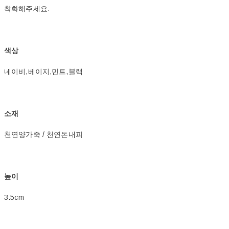
착화해주세요.
색상
네이비,베이지,민트,블랙
소재
천연양가죽 / 천연돈내피
높이
3.5cm