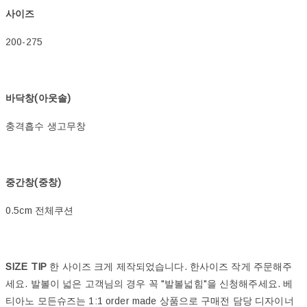
사이즈
200-275
바닥창(아웃솔)
충격흡수 생고무창
중간창(중창)
0.5cm 전체쿠션
SIZE TIP
한 사이즈 크게 제작되었습니다. 한사이즈 작게 주문해주
세요.
발볼이 넓은 고객님의 경우 꼭 "발볼넓힘"을 신청해주세요. 베
티아노 모든슈즈는 1:1 order made 상품으로 구매전 담당 디자이너