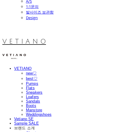
A/S
1:1문의
발사이즈 보관함
Design
V E T I A N O
VETIANO
new♡
best♡
Pumps
Flats
Sneakers
Loafers
Sandals
Boots
Manstore
Weddingshoes
Vetiano SE
Sample SALE
브랜드 소개