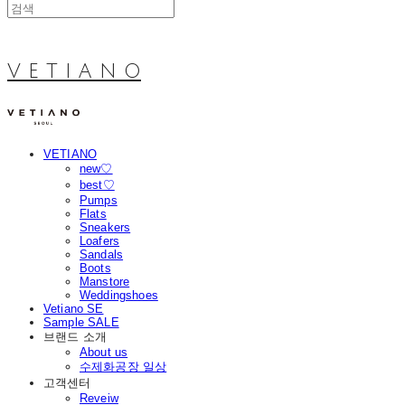
V E T I A N O
VETIANO
new♡
best♡
Pumps
Flats
Sneakers
Loafers
Sandals
Boots
Manstore
Weddingshoes
Vetiano SE
Sample SALE
브랜드 소개
About us
수제화공장 일상
고객센터
Reveiw