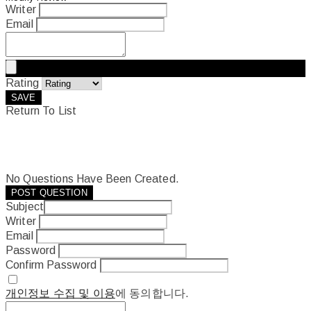
Writer
Email
Rating
SAVE
Return To List
No Questions Have Been Created.
POST QUESTION
Subject
Writer
Email
Password
Confirm Password
개인정보 수집 및 이용
에 동의합니다.