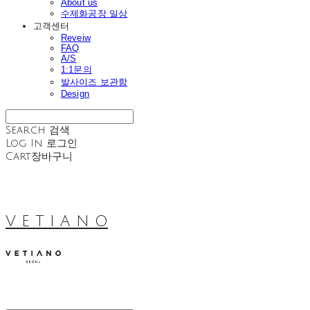
About us
수제화공장 일상
고객센터
Reveiw
FAQ
A/S
1:1문의
발사이즈 보관함
Design
Search
검색
Log In
로그인
Cart
장바구니
V E T I A N O