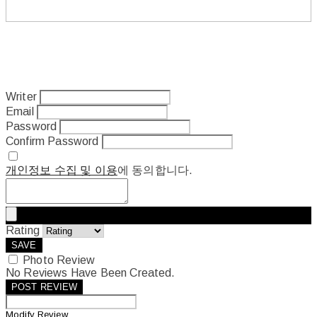
Writer
Email
Password
Confirm Password
개인정보 수집 및 이용
에 동의합니다.
Rating
SAVE
Photo Review
No Reviews Have Been Created.
POST REVIEW
Modify Review