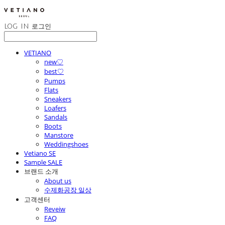
LOG IN
로그인
VETIANO
new♡
best♡
Pumps
Flats
Sneakers
Loafers
Sandals
Boots
Manstore
Weddingshoes
Vetiano SE
Sample SALE
브랜드 소개
About us
수제화공장 일상
고객센터
Reveiw
FAQ