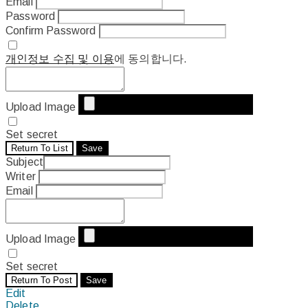
Email
Password
Confirm Password
개인정보 수집 및 이용
에 동의합니다.
Upload Image
Set secret
Return To List
Save
Subject
Writer
Email
Upload Image
Set secret
Return To Post
Save
Edit
Delete