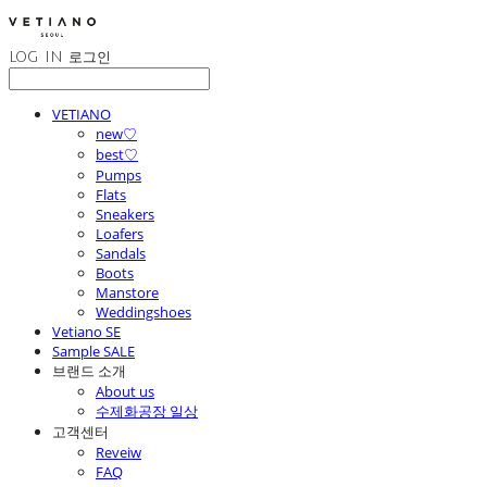
LOG IN
로그인
VETIANO
new♡
best♡
Pumps
Flats
Sneakers
Loafers
Sandals
Boots
Manstore
Weddingshoes
Vetiano SE
Sample SALE
브랜드 소개
About us
수제화공장 일상
고객센터
Reveiw
FAQ