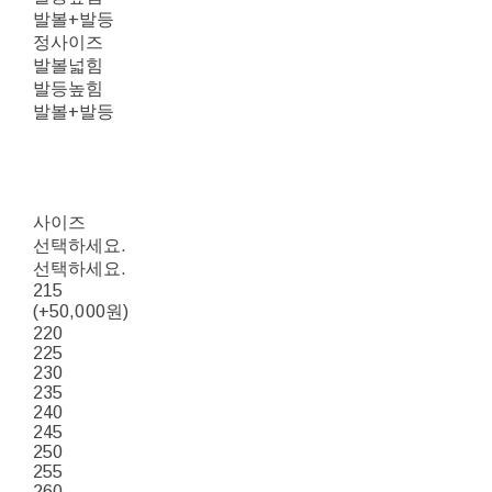
발볼+발등
정사이즈
발볼넓힘
발등높힘
발볼+발등
사이즈
선택하세요.
선택하세요.
215
(+50,000원)
220
225
230
235
240
245
250
255
260