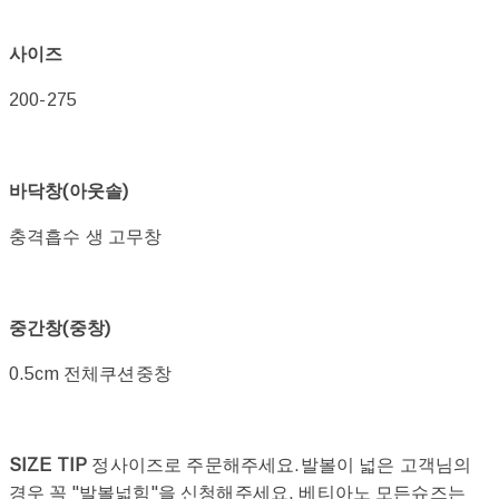
사이즈
200-275
바닥창(아웃솔)
충격흡수 생 고무창
중간창(중창)
0.5cm 전체쿠션중창
SIZE TIP
정사이즈로 주문해주세요.발볼이 넓은 고객님의
경우 꼭 "발볼넓힘"을 신청해주세요. 베티아노 모든슈즈는