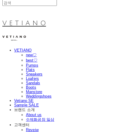
V E T I A N O
VETIANO
new♡
best♡
Pumps
Flats
Sneakers
Loafers
Sandals
Boots
Manstore
Weddingshoes
Vetiano SE
Sample SALE
브랜드 소개
About us
수제화공장 일상
고객센터
Reveiw