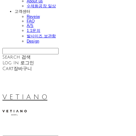
About us
수제화공장 일상
고객센터
Reveiw
FAQ
A/S
1:1문의
발사이즈 보관함
Design
Search
검색
Log In
로그인
Cart
장바구니
V E T I A N O