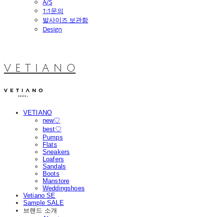
A/S
1:1문의
발사이즈 보관함
Design
V E T I A N O
VETIANO
new♡
best♡
Pumps
Flats
Sneakers
Loafers
Sandals
Boots
Manstore
Weddingshoes
Vetiano SE
Sample SALE
브랜드 소개