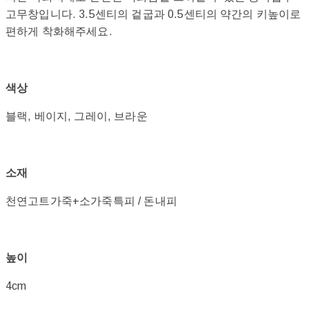
고무창입니다. 3.5센티의 겉굽과 0.5센티의 약간의 키높이로
편하게 착화해주세요.
색상
블랙, 베이지, 그레이, 브라운
소재
천연고트가죽+소가죽특피 / 돈내피
높이
4cm