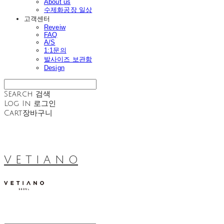
About us
수제화공장 일상
고객센터
Reveiw
FAQ
A/S
1:1문의
발사이즈 보관함
Design
Search
검색
Log In
로그인
Cart
장바구니
V E T I A N O