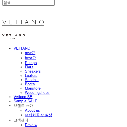
V E T I A N O
VETIANO
new♡
best♡
Pumps
Flats
Sneakers
Loafers
Sandals
Boots
Manstore
Weddingshoes
Vetiano SE
Sample SALE
브랜드 소개
About us
수제화공장 일상
고객센터
Reveiw