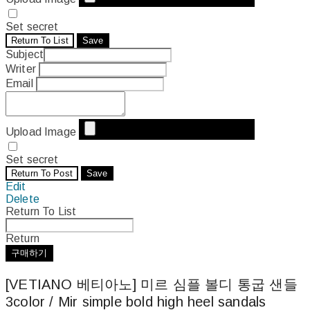
Set secret
Return To List
Save
Subject
Writer
Email
Upload Image
Set secret
Return To Post
Save
Edit
Delete
Return To List
Return
구매하기
[VETIANO 베티아노] 미르 심플 볼디 통굽 샌들
3color / Mir simple bold high heel sandals