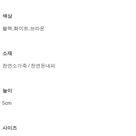
색상
블랙,화이트,브라운
소재
천연소가죽 / 천연돈내피
높이
5cm
사이즈