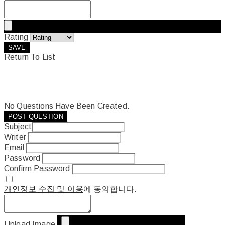
Rating
SAVE
Return To List
No Questions Have Been Created.
POST QUESTION
Subject
Writer
Email
Password
Confirm Password
개인정보 수집 및 이용
에 동의합니다.
Upload Image