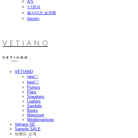
A/S
1:1문의
발사이즈 보관함
Design
V E T I A N O
VETIANO
new♡
best♡
Pumps
Flats
Sneakers
Loafers
Sandals
Boots
Manstore
Weddingshoes
Vetiano SE
Sample SALE
브랜드 소개