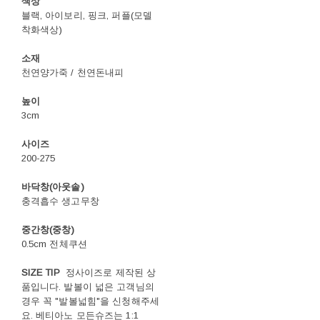
색상
블랙, 아이보리, 핑크, 퍼플(모델
착화색상)
소재
천연양가죽 / 천연돈내피
높이
3cm
사이즈
200-275
바닥창(아웃솔)
충격흡수 생고무창
중간창(중창)
0.5cm 전체쿠션
SIZE TIP
정사이즈로 제작된 상
품입니다. 발볼이 넓은 고객님의
경우 꼭 "발볼넓힘"을 신청해주세
요. 베티아노 모든슈즈는 1:1