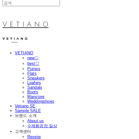
V E T I A N O
VETIANO
new♡
best♡
Pumps
Flats
Sneakers
Loafers
Sandals
Boots
Manstore
Weddingshoes
Vetiano SE
Sample SALE
브랜드 소개
About us
수제화공장 일상
고객센터
Reveiw