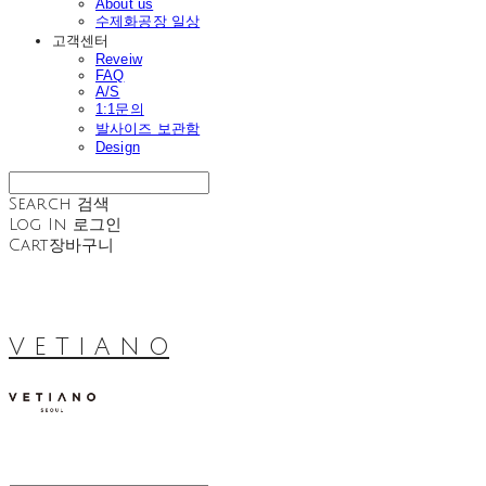
About us
수제화공장 일상
고객센터
Reveiw
FAQ
A/S
1:1문의
발사이즈 보관함
Design
Search
검색
Log In
로그인
Cart
장바구니
V E T I A N O