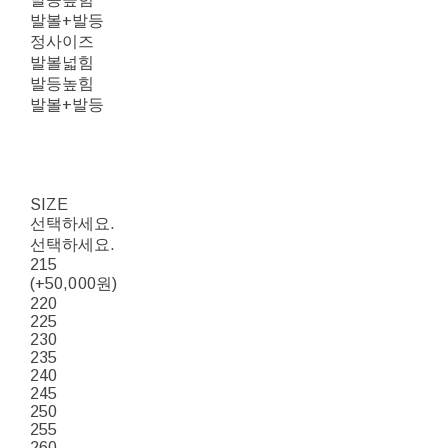
발볼+발등
정사이즈
발볼넓힘
발등높힘
발볼+발등
SIZE
선택하세요.
선택하세요.
215
(+50,000원)
220
225
230
235
240
245
250
255
260