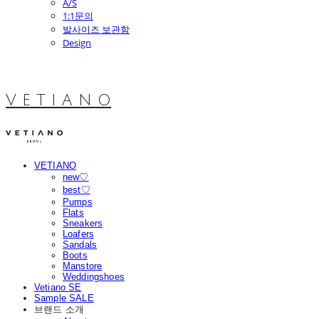
A/S
1:1문의
발사이즈 보관함
Design
V E T I A N O
VETIANO
new♡
best♡
Pumps
Flats
Sneakers
Loafers
Sandals
Boots
Manstore
Weddingshoes
Vetiano SE
Sample SALE
브랜드 소개