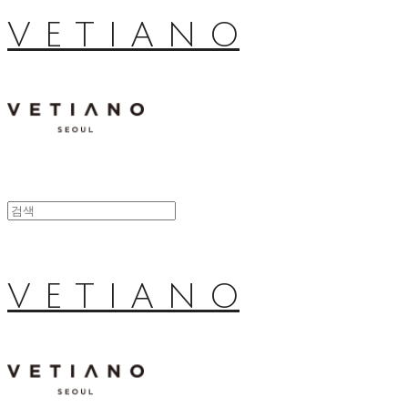
V E T I A N O
V E T I A N O