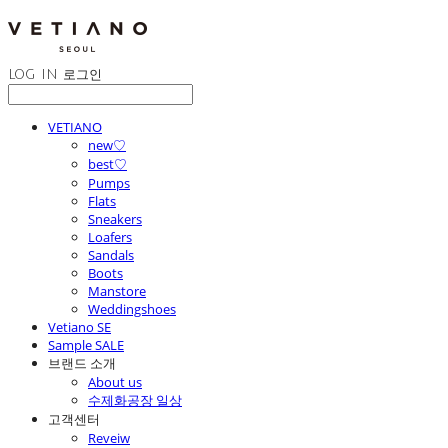
LOG IN
로그인
VETIANO
new♡
best♡
Pumps
Flats
Sneakers
Loafers
Sandals
Boots
Manstore
Weddingshoes
Vetiano SE
Sample SALE
브랜드 소개
About us
수제화공장 일상
고객센터
Reveiw