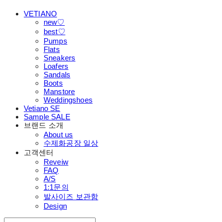
VETIANO
new♡
best♡
Pumps
Flats
Sneakers
Loafers
Sandals
Boots
Manstore
Weddingshoes
Vetiano SE
Sample SALE
브랜드 소개
About us
수제화공장 일상
고객센터
Reveiw
FAQ
A/S
1:1문의
발사이즈 보관함
Design