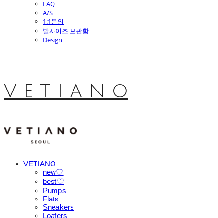
FAQ
A/S
1:1문의
발사이즈 보관함
Design
V E T I A N O
VETIANO
new♡
best♡
Pumps
Flats
Sneakers
Loafers