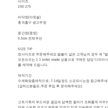
사이즈
200-275
바닥창(아웃솔)
충격흡수 생고무창
중간창(중창)
0.5cm 전체쿠션
SIZE TIP
정사이즈로 주문해주세요.발볼이 넓은 고객님의 경우 꼭 "
모든슈즈는 1:1 order made 상품으로 구매전 담당 디자
를 제작해 드립니다.
제작기간
수제화맞춤제작으로, 7-14일정도 소요되시는점 참고해주세
(급하신분들은,주문 투입 후 문의해주세요)
고트가죽의 부드러운 결감과 담백한 컬러가 조화롭게 어우
얇은 스트랩 구조가 발등을 안정감 있게 감싸주며 가볍고 시