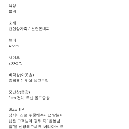
색상
블랙
소재
천연양가죽 / 천연돈내피
높이
4.5cm
사이즈
200-275
바닥창(아웃솔)
충격흡수 빗살 생고무창
중간창(중창)
3cm 전체 쿠션 몰드중창
SIZE TIP
정사이즈로 주문해주세요.발볼이
넓은 고객님의 경우 꼭 "발볼넓
힘"을 신청해주세요. 베티아노 모