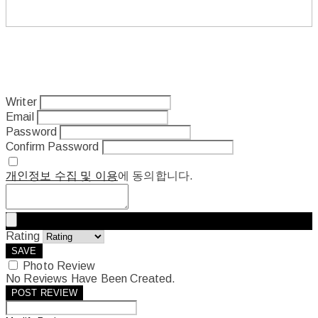
Writer
Email
Password
Confirm Password
개인정보 수집 및 이용
에 동의합니다.
Rating
SAVE
Photo Review
No Reviews Have Been Created.
POST REVIEW