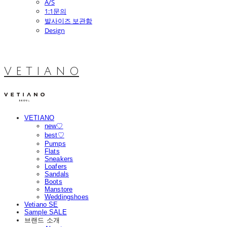
A/S
1:1문의
발사이즈 보관함
Design
V E T I A N O
VETIANO
new♡
best♡
Pumps
Flats
Sneakers
Loafers
Sandals
Boots
Manstore
Weddingshoes
Vetiano SE
Sample SALE
브랜드 소개