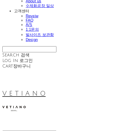
About us
수제화공장 일상
고객센터
Reveiw
FAQ
A/S
1:1문의
발사이즈 보관함
Design
Search
검색
Log In
로그인
Cart
장바구니
V E T I A N O