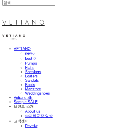
V E T I A N O
VETIANO
new♡
best♡
Pumps
Flats
Sneakers
Loafers
Sandals
Boots
Manstore
Weddingshoes
Vetiano SE
Sample SALE
브랜드 소개
About us
수제화공장 일상
고객센터
Reveiw