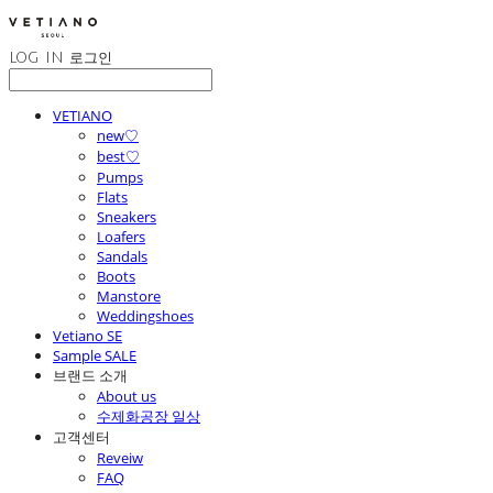
LOG IN
로그인
VETIANO
new♡
best♡
Pumps
Flats
Sneakers
Loafers
Sandals
Boots
Manstore
Weddingshoes
Vetiano SE
Sample SALE
브랜드 소개
About us
수제화공장 일상
고객센터
Reveiw
FAQ