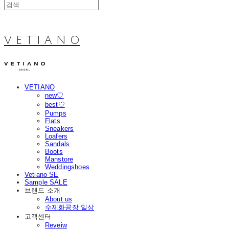
V E T I A N O
VETIANO
new♡
best♡
Pumps
Flats
Sneakers
Loafers
Sandals
Boots
Manstore
Weddingshoes
Vetiano SE
Sample SALE
브랜드 소개
About us
수제화공장 일상
고객센터
Reveiw