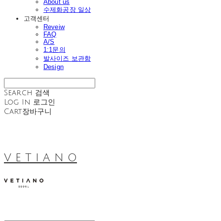
About us
수제화공장 일상
고객센터
Reveiw
FAQ
A/S
1:1문의
발사이즈 보관함
Design
Search
검색
Log In
로그인
Cart
장바구니
V E T I A N O