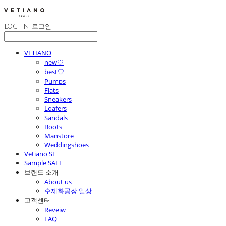
LOG IN
로그인
VETIANO
new♡
best♡
Pumps
Flats
Sneakers
Loafers
Sandals
Boots
Manstore
Weddingshoes
Vetiano SE
Sample SALE
브랜드 소개
About us
수제화공장 일상
고객센터
Reveiw
FAQ