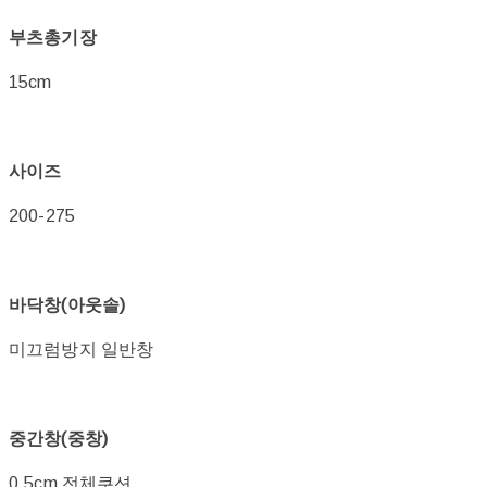
부츠총기장
15cm
사이즈
200-275
바닥창(아웃솔)
미끄럼방지 일반창
중간창(중창)
0.5cm 전체쿠션