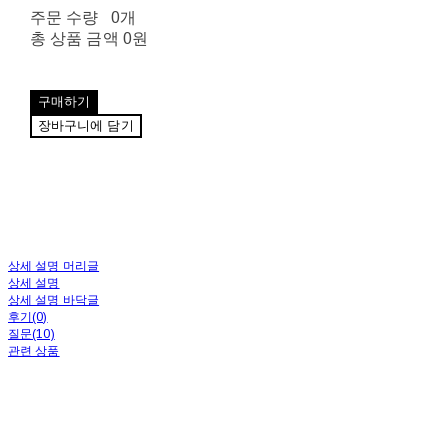
주문 수량
0개
총 상품 금액
0원
구매하기
장바구니에 담기
상세 설명 머리글
상세 설명
상세 설명 바닥글
후기(0)
질문(10)
관련 상품