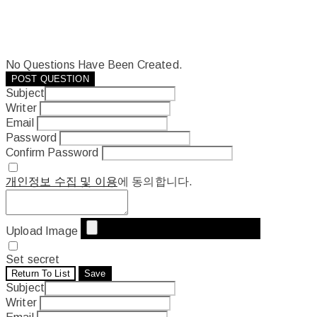
No Questions Have Been Created.
POST QUESTION
Subject
Writer
Email
Password
Confirm Password
개인정보 수집 및 이용
에 동의합니다.
Upload Image
Set secret
Return To List
Save
Subject
Writer