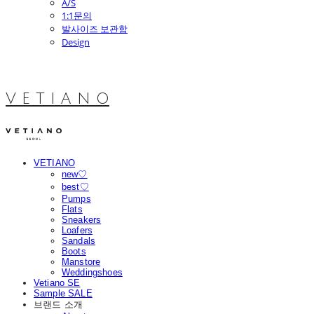
A/S
1:1문의
발사이즈 보관함
Design
V E T I A N O
VETIANO
new♡
best♡
Pumps
Flats
Sneakers
Loafers
Sandals
Boots
Manstore
Weddingshoes
Vetiano SE
Sample SALE
브랜드 소개