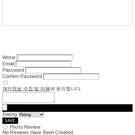
Writer
Email
Password
Confirm Password
개인정보 수집 및 이용
에 동의합니다.
Rating
SAVE
Photo Review
No Reviews Have Been Created.