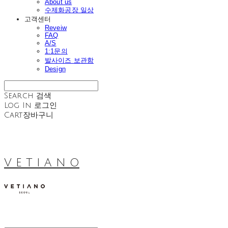
About us
수제화공장 일상
고객센터
Reveiw
FAQ
A/S
1:1문의
발사이즈 보관함
Design
Search
검색
Log In
로그인
Cart
장바구니
V E T I A N O