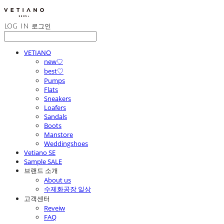
LOG IN
로그인
VETIANO
new♡
best♡
Pumps
Flats
Sneakers
Loafers
Sandals
Boots
Manstore
Weddingshoes
Vetiano SE
Sample SALE
브랜드 소개
About us
수제화공장 일상
고객센터
Reveiw
FAQ