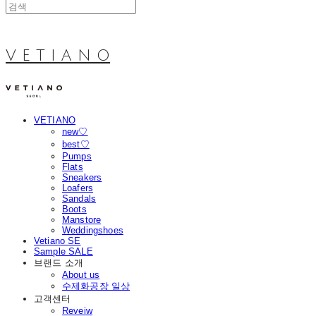
V E T I A N O
VETIANO
new♡
best♡
Pumps
Flats
Sneakers
Loafers
Sandals
Boots
Manstore
Weddingshoes
Vetiano SE
Sample SALE
브랜드 소개
About us
수제화공장 일상
고객센터
Reveiw