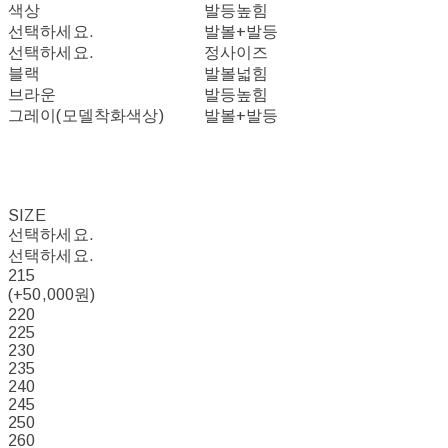
색상
발등높힘
선택하세요.
발볼+발등
선택하세요.
정사이즈
블랙
발볼넓힘
브라운
발등높힘
그레이(모델착화색상)
발볼+발등
SIZE
선택하세요.
선택하세요.
215
(+50,000원)
220
225
230
235
240
245
250
260