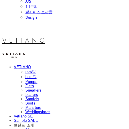
A/S
1:1문의
발사이즈 보관함
Design
V E T I A N O
VETIANO
new♡
best♡
Pumps
Flats
Sneakers
Loafers
Sandals
Boots
Manstore
Weddingshoes
Vetiano SE
Sample SALE
브랜드 소개