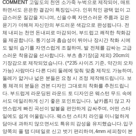
COMMENT
고밀도의 천연 소가죽 누벅으로 제작되어, 매트
하면서도 은은한 결감이 특징입니다. 인위적인 광택 없이 고
급스러운 질감을 지니며, 신을수록 자연스러운 주름과 깊은
윤기가 더해져 자신만의 부드러운 색감으로 완성됩니다. 전
체 내피는 천연 돈내피로 마감되어, 부드럽고 쾌적한 착화감
을 제공합니다. 통기성과 흡습성이 뛰어나 장시간 착화 시에
도 발의 습기를 자연스럽게 조절하며, 발 전체를 감싸는 고급
스러운 착용감을 선사합니다. 부츠 총기장(굽 제외) 20cm의
기장감으로 제작되었습니다. (*235 사이즈 기준, 약간의 오차
가능) 사람마다 다른 다리 둘레에 맞춰 맞춤 제작도 가능하며,
둘레가 얇거나 넓은 분들은 요청 시 조정 제작해드립니다. 보
통 체격의 분들은 견본 디자인 그대로의 착화를 추천드립니
다. 부드럽게 라운딩된 라운드 토 디자인은 웨스턴 무드 속에
서도 데일리하게 신기 좋은 포인트입니다. 날카롭지 않고 자
연스럽게 빠진 곡선이 발볼을 편안하게 감싸주며, 어떤 스타
일에도 쉽게 어울립니다. 웨스턴 스티치 라인을 미니멀하게
담아내 과하지 않으면서도 특유의 감성을 유지했습니다.입구
양쪽의 풀 탭 디테일로 신고 벗기 편리하며,4mm 세피창이 본