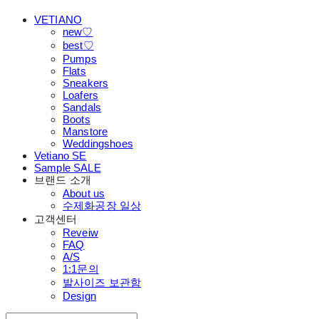
VETIANO
new♡
best♡
Pumps
Flats
Sneakers
Loafers
Sandals
Boots
Manstore
Weddingshoes
Vetiano SE
Sample SALE
브랜드 소개
About us
수제화공장 일상
고객센터
Reveiw
FAQ
A/S
1:1문의
발사이즈 보관함
Design