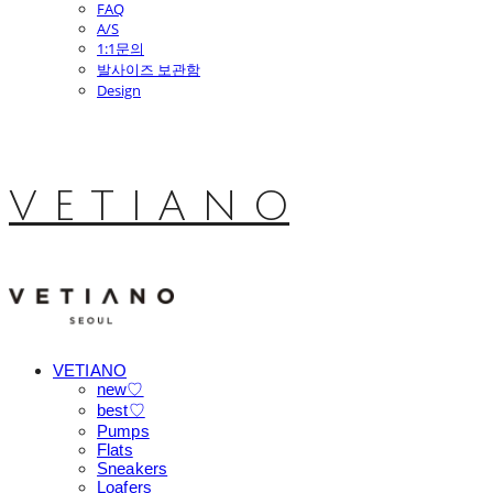
FAQ
A/S
1:1문의
발사이즈 보관함
Design
V E T I A N O
VETIANO
new♡
best♡
Pumps
Flats
Sneakers
Loafers