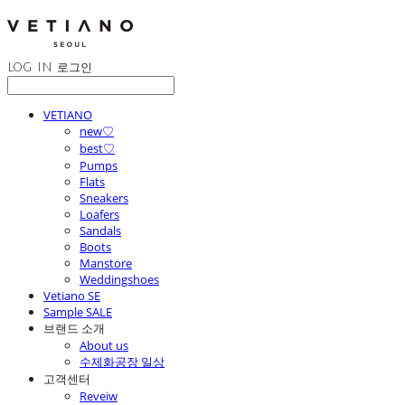
LOG IN
로그인
VETIANO
new♡
best♡
Pumps
Flats
Sneakers
Loafers
Sandals
Boots
Manstore
Weddingshoes
Vetiano SE
Sample SALE
브랜드 소개
About us
수제화공장 일상
고객센터
Reveiw