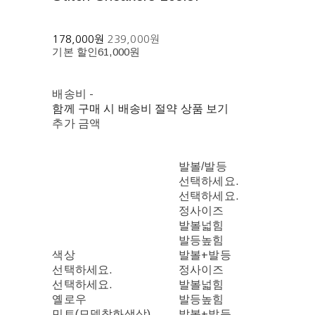
178,000원
239,000원
기본 할인
61,000원
배송비
-
함께 구매 시 배송비 절약 상품 보기
추가 금액
발볼/발등
선택하세요.
선택하세요.
정사이즈
발볼넓힘
발등높힘
색상
발볼+발등
선택하세요.
정사이즈
선택하세요.
발볼넓힘
옐로우
발등높힘
민트(모델착화색상)
발볼+발등