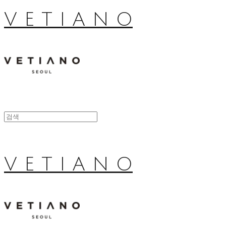
V E T I A N O
V E T I A N O