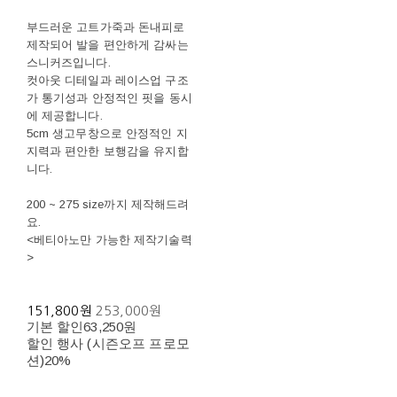
부드러운 고트가죽과 돈내피로
제작되어 발을 편안하게 감싸는
스니커즈입니다.
컷아웃 디테일과 레이스업 구조
가 통기성과 안정적인 핏을 동시
에 제공합니다.
5cm 생고무창으로 안정적인 지
지력과 편안한 보행감을 유지합
니다.
200 ~ 275 size까지 제작해드려
요.
<베티아노만 가능한 제작기술력
>
151,800원
253,000원
기본 할인
63,250원
할인 행사 (시즌오프 프로모
션)
20%