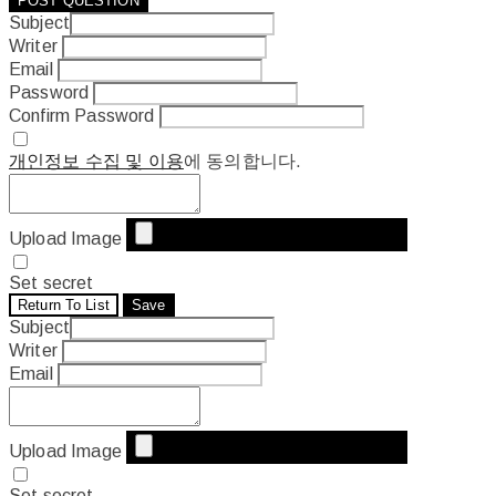
POST QUESTION
Subject
Writer
Email
Password
Confirm Password
개인정보 수집 및 이용
에 동의합니다.
Upload Image
Set secret
Return To List
Save
Subject
Writer
Email
Upload Image
Set secret