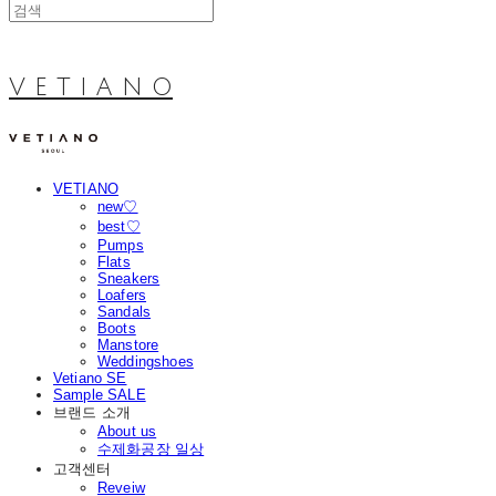
V E T I A N O
VETIANO
new♡
best♡
Pumps
Flats
Sneakers
Loafers
Sandals
Boots
Manstore
Weddingshoes
Vetiano SE
Sample SALE
브랜드 소개
About us
수제화공장 일상
고객센터
Reveiw