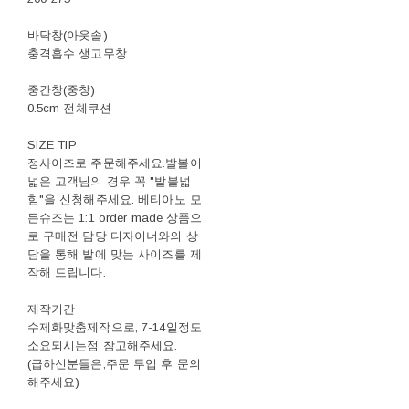
바닥창(아웃솔)
충격흡수 생고무창
중간창(중창)
0.5cm 전체쿠션
SIZE TIP
정사이즈로 주문해주세요.발볼이
넓은 고객님의 경우 꼭 "발볼넓
힘"을 신청해주세요. 베티아노 모
든슈즈는 1:1 order made 상품으
로 구매전 담당 디자이너와의 상
담을 통해 발에 맞는 사이즈를 제
작해 드립니다.
제작기간
수제화맞춤제작으로, 7-14일정도
소요되시는점 참고해주세요.
(급하신분들은,주문 투입 후 문의
해주세요)