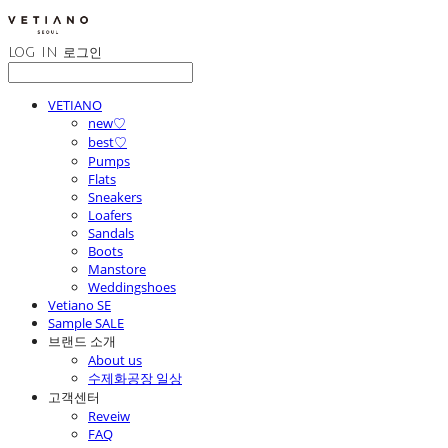
LOG IN
로그인
VETIANO
new♡
best♡
Pumps
Flats
Sneakers
Loafers
Sandals
Boots
Manstore
Weddingshoes
Vetiano SE
Sample SALE
브랜드 소개
About us
수제화공장 일상
고객센터
Reveiw
FAQ