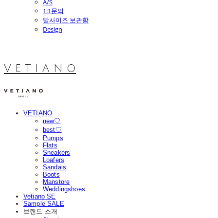
A/S
1:1문의
발사이즈 보관함
Design
V E T I A N O
VETIANO
new♡
best♡
Pumps
Flats
Sneakers
Loafers
Sandals
Boots
Manstore
Weddingshoes
Vetiano SE
Sample SALE
브랜드 소개