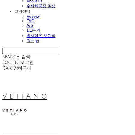
About us
수제화공장 일상
고객센터
Reveiw
FAQ
A/S
1:1문의
발사이즈 보관함
Design
Search
검색
Log In
로그인
Cart
장바구니
V E T I A N O