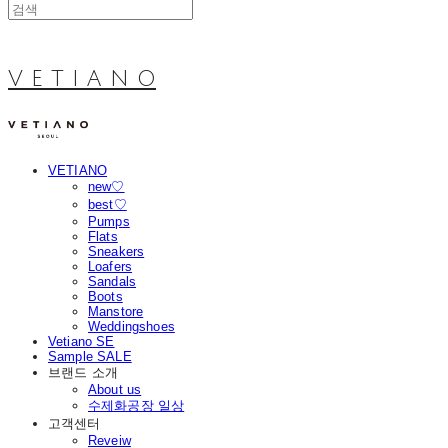
V E T I A N O
VETIANO
new♡
best♡
Pumps
Flats
Sneakers
Loafers
Sandals
Boots
Manstore
Weddingshoes
Vetiano SE
Sample SALE
브랜드 소개
About us
수제화공장 일상
고객센터
Reveiw