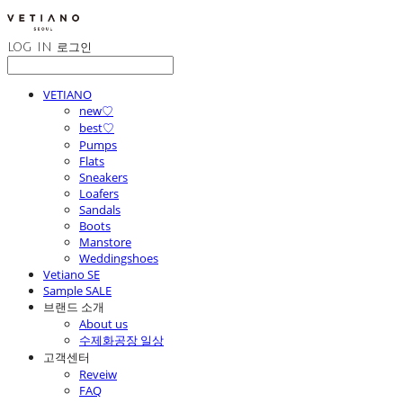
LOG IN
로그인
VETIANO
new♡
best♡
Pumps
Flats
Sneakers
Loafers
Sandals
Boots
Manstore
Weddingshoes
Vetiano SE
Sample SALE
브랜드 소개
About us
수제화공장 일상
고객센터
Reveiw
FAQ