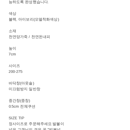
능하도록 완성했습니다.
색상
블랙, 아이보리(모델착화색상)
소재
천연양가죽 / 천연돈내피
높이
7cm
사이즈
200-275
바닥창(아웃솔)
미끄럼방지 일반창
중간창(중창)
0.5cm 전체쿠션
SIZE TIP
정사이즈로 주문해주세요.발볼이
넓은 고객님의 경우 꼭 "발볼넓