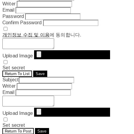
Writer
Email
Password
Confirm Password
개인정보 수집 및 이용
에 동의합니다.
Upload Image
Set secret
Return To List
Save
Subject
Writer
Email
Upload Image
Set secret
Return To Post
Save