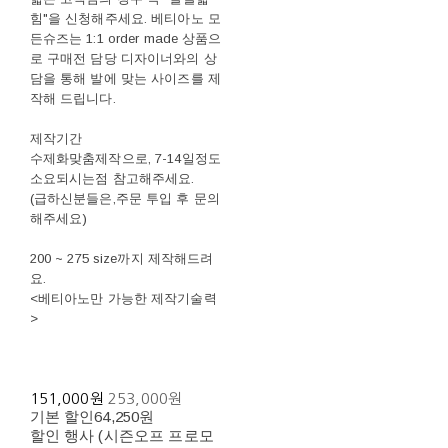
힘"을 신청해주세요. 베티아노 모
든슈즈는 1:1 order made 상품으
로 구매전 담당 디자이너와의 상
담을 통해 발에 맞는 사이즈를 제
작해 드립니다.
제작기간
수제화맞춤제작으로, 7-14일정도
소요되시는점 참고해주세요.
(급하신분들은,주문 투입 후 문의
해주세요)
200 ~ 275 size까지 제작해드려
요.
<베티아노만 가능한 제작기술력
>
151,000원
253,000원
기본 할인
64,250원
할인 행사 (시즌오프 프로모