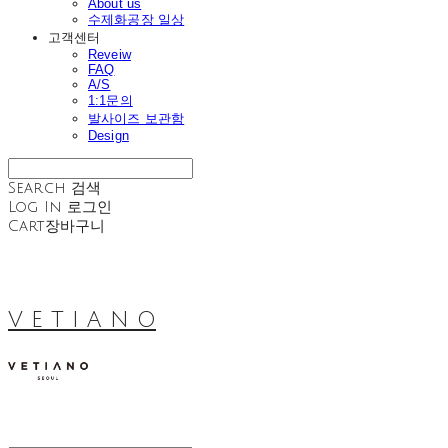
About us
수제화공장 일상
고객센터
Reveiw
FAQ
A/S
1:1문의
발사이즈 보관함
Design
Search
검색
Log In
로그인
Cart
장바구니
V E T I A N O