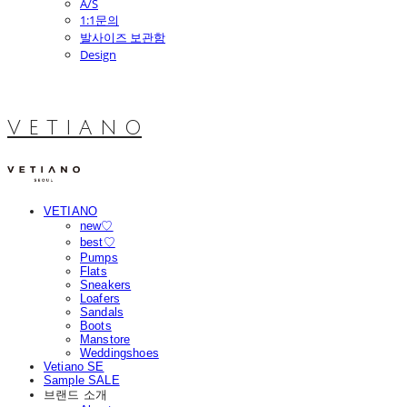
A/S
1:1문의
발사이즈 보관함
Design
V E T I A N O
VETIANO
new♡
best♡
Pumps
Flats
Sneakers
Loafers
Sandals
Boots
Manstore
Weddingshoes
Vetiano SE
Sample SALE
브랜드 소개