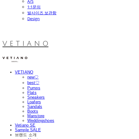
A/S
1:1문의
발사이즈 보관함
Design
V E T I A N O
VETIANO
new♡
best♡
Pumps
Flats
Sneakers
Loafers
Sandals
Boots
Manstore
Weddingshoes
Vetiano SE
Sample SALE
브랜드 소개