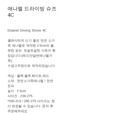
애나멜 드라이빙 슈즈
4C
Enamel Driving Shoes 4C
클래식하게 신기 좋은 천연 소가
죽 애나멜로 제작된 2.5cm의 플
랫한 로퍼. 쪼글쪼글한 가죽이 특
징입니다.(레드만일반애나멜가
죽)
※생고무창으로 제작되었습니다.
색상 : 블랙,블루,화이트,레드
소재 : 천연소가죽애나멜 / 천연
돈피
높이 : 2.5cm
사이즈 : 200-275
*200-210 / 265-275 사이즈는 창
이 변경될 수 있습니다. 문의 후
주문해주세요.