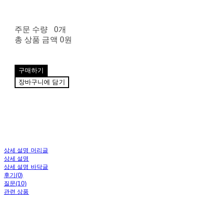
주문 수량
0개
총 상품 금액
0원
구매하기
장바구니에 담기
상세 설명 머리글
상세 설명
상세 설명 바닥글
후기(0)
질문(10)
관련 상품