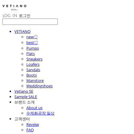
LOG IN
로그인
VETIANO
new♡
best♡
Pumps
Flats
Sneakers
Loafers
Sandals
Boots
Manstore
Weddingshoes
Vetiano SE
Sample SALE
브랜드 소개
About us
수제화공장 일상
고객센터
Reveiw
FAQ