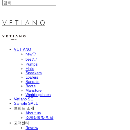
V E T I A N O
VETIANO
new♡
best♡
Pumps
Flats
Sneakers
Loafers
Sandals
Boots
Manstore
Weddingshoes
Vetiano SE
Sample SALE
브랜드 소개
About us
수제화공장 일상
고객센터
Reveiw