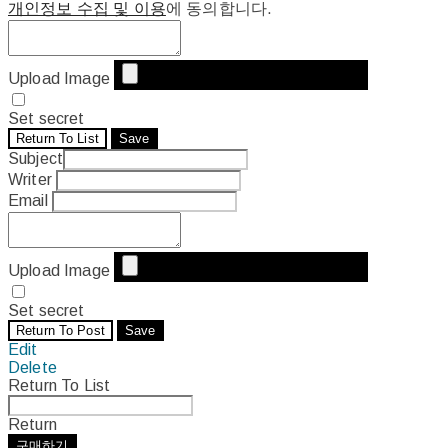
개인정보 수집 및 이용
에 동의합니다.
Upload Image
Set secret
Return To List
Save
Subject
Writer
Email
Upload Image
Set secret
Return To Post
Save
Edit
Delete
Return To List
Return
구매하기