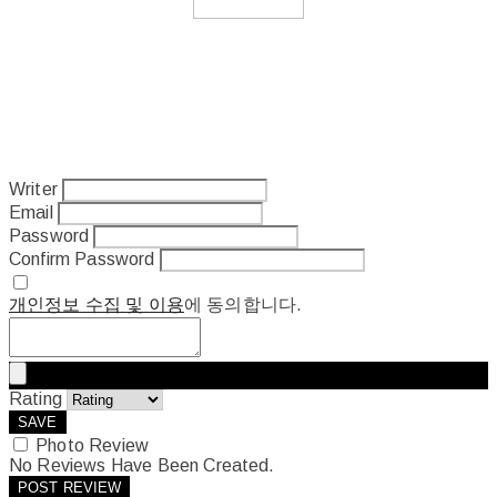
Writer
Email
Password
Confirm Password
개인정보 수집 및 이용
에 동의합니다.
Rating
SAVE
Photo Review
No Reviews Have Been Created.
POST REVIEW