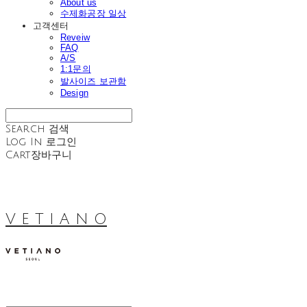
About us
수제화공장 일상
고객센터
Reveiw
FAQ
A/S
1:1문의
발사이즈 보관함
Design
Search
검색
Log In
로그인
Cart
장바구니
V E T I A N O