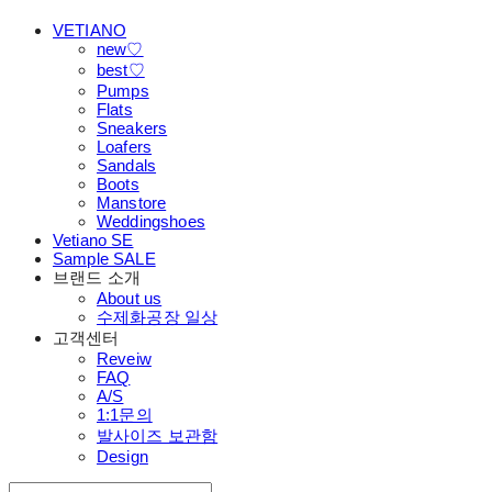
VETIANO
new♡
best♡
Pumps
Flats
Sneakers
Loafers
Sandals
Boots
Manstore
Weddingshoes
Vetiano SE
Sample SALE
브랜드 소개
About us
수제화공장 일상
고객센터
Reveiw
FAQ
A/S
1:1문의
발사이즈 보관함
Design