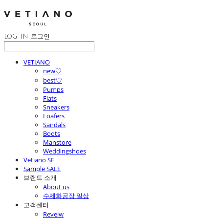
LOG IN
로그인
VETIANO
new♡
best♡
Pumps
Flats
Sneakers
Loafers
Sandals
Boots
Manstore
Weddingshoes
Vetiano SE
Sample SALE
브랜드 소개
About us
수제화공장 일상
고객센터
Reveiw