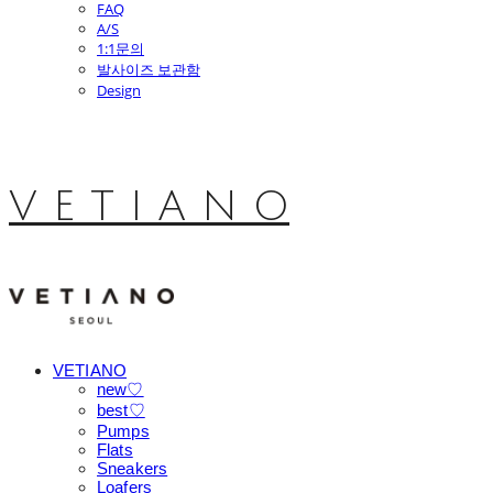
FAQ
A/S
1:1문의
발사이즈 보관함
Design
V E T I A N O
VETIANO
new♡
best♡
Pumps
Flats
Sneakers
Loafers