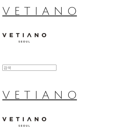
V E T I A N O
V E T I A N O