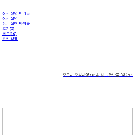
상세 설명 머리글
상세 설명
상세 설명 바닥글
후기(0)
질문(10)
관련 상품
주문시 주의사항 / 배송 및 교환반품 AS안내