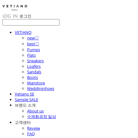
LOG IN
로그인
VETIANO
new♡
best♡
Pumps
Flats
Sneakers
Loafers
Sandals
Boots
Manstore
Weddingshoes
Vetiano SE
Sample SALE
브랜드 소개
About us
수제화공장 일상
고객센터
Reveiw
FAQ