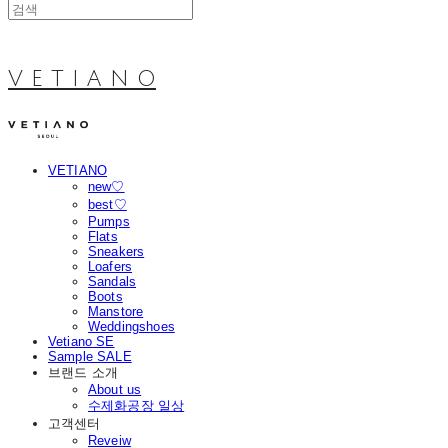
V E T I A N O
VETIANO
new♡
best♡
Pumps
Flats
Sneakers
Loafers
Sandals
Boots
Manstore
Weddingshoes
Vetiano SE
Sample SALE
브랜드 소개
About us
수제화공장 일상
고객센터
Reveiw