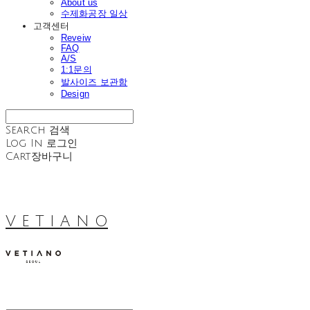
About us
수제화공장 일상
고객센터
Reveiw
FAQ
A/S
1:1문의
발사이즈 보관함
Design
Search
검색
Log In
로그인
Cart
장바구니
V E T I A N O