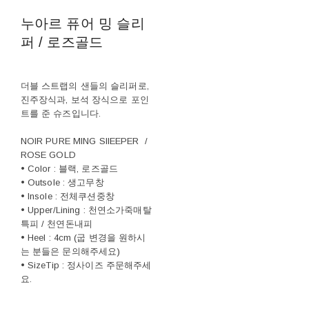
누아르 퓨어 밍 슬리
퍼 / 로즈골드
더블 스트랩의 샌들의 슬리퍼로,
진주장식과, 보석 장식으로 포인
트를 준 슈즈입니다.
NOIR PURE MING SlIEEPER /
ROSE GOLD
• Color : 블랙, 로즈골드
• Outsole : 생고무창
• Insole : 전체쿠션중창
• Upper/Lining : 천연소가죽매탈
특피 / 천연돈내피
• Heel : 4cm (굽 변경을 원하시
는 분들은 문의해주세요)
• SizeTip : 정사이즈 주문해주세
요.