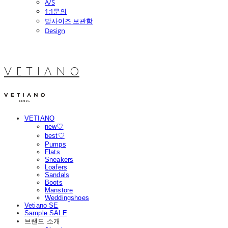
A/S
1:1문의
발사이즈 보관함
Design
V E T I A N O
VETIANO
new♡
best♡
Pumps
Flats
Sneakers
Loafers
Sandals
Boots
Manstore
Weddingshoes
Vetiano SE
Sample SALE
브랜드 소개