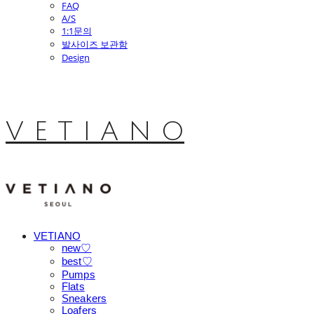
FAQ
A/S
1:1문의
발사이즈 보관함
Design
V E T I A N O
VETIANO
new♡
best♡
Pumps
Flats
Sneakers
Loafers