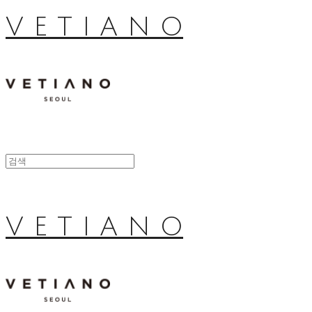
V E T I A N O
V E T I A N O