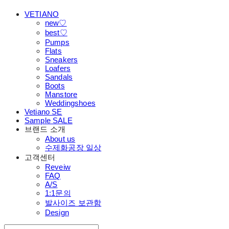
VETIANO
new♡
best♡
Pumps
Flats
Sneakers
Loafers
Sandals
Boots
Manstore
Weddingshoes
Vetiano SE
Sample SALE
브랜드 소개
About us
수제화공장 일상
고객센터
Reveiw
FAQ
A/S
1:1문의
발사이즈 보관함
Design