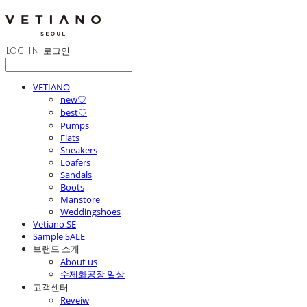
LOG IN
로그인
VETIANO
new♡
best♡
Pumps
Flats
Sneakers
Loafers
Sandals
Boots
Manstore
Weddingshoes
Vetiano SE
Sample SALE
브랜드 소개
About us
수제화공장 일상
고객센터
Reveiw