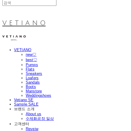
V E T I A N O
VETIANO
new♡
best♡
Pumps
Flats
Sneakers
Loafers
Sandals
Boots
Manstore
Weddingshoes
Vetiano SE
Sample SALE
브랜드 소개
About us
수제화공장 일상
고객센터
Reveiw