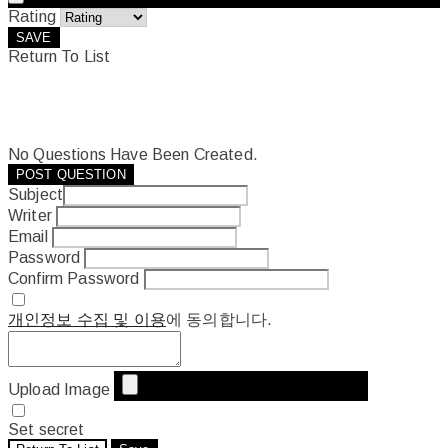
Rating
SAVE
Return To List
No Questions Have Been Created.
POST QUESTION
Subject
Writer
Email
Password
Confirm Password
개인정보 수집 및 이용
에 동의합니다.
Upload Image
Set secret