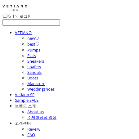
LOG IN
로그인
VETIANO
new♡
best♡
Pumps
Flats
Sneakers
Loafers
Sandals
Boots
Manstore
Weddingshoes
Vetiano SE
Sample SALE
브랜드 소개
About us
수제화공장 일상
고객센터
Reveiw
FAQ