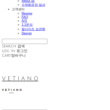
About us
수제화공장 일상
고객센터
Reveiw
FAQ
A/S
1:1문의
발사이즈 보관함
Design
Search
검색
Log In
로그인
Cart
장바구니
V E T I A N O