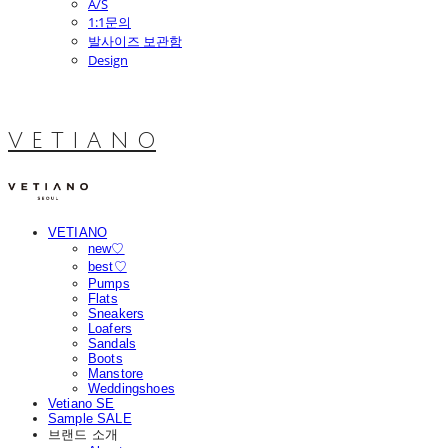
A/S
1:1문의
발사이즈 보관함
Design
V E T I A N O
VETIANO
new♡
best♡
Pumps
Flats
Sneakers
Loafers
Sandals
Boots
Manstore
Weddingshoes
Vetiano SE
Sample SALE
브랜드 소개