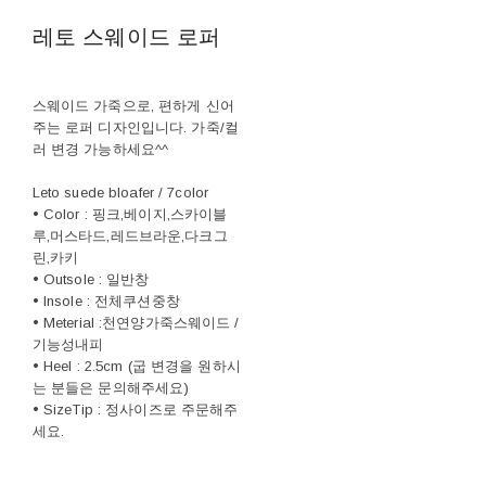
레토 스웨이드 로퍼
스웨이드 가죽으로, 편하게 신어
주는 로퍼 디자인입니다. 가죽/컬
러 변경 가능하세요^^
Leto suede bloafer / 7color
• Color : 핑크,베이지,스카이블
루,머스타드,레드브라운,다크그
린,카키
• Outsole : 일반창
• Insole : 전체쿠션중창
• Meterial :천연양가죽스웨이드 /
기능성내피
• Heel : 2.5cm (굽 변경을 원하시
는 분들은 문의해주세요)
• SizeTip : 정사이즈로 주문해주
세요.