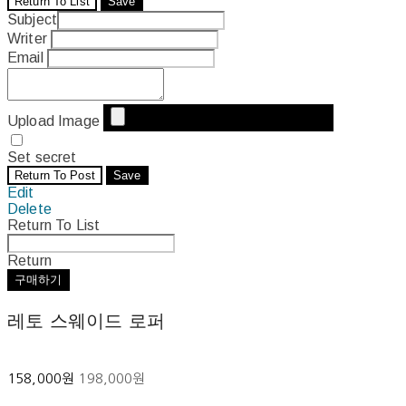
Return To List
Save
Subject
Writer
Email
Upload Image
Set secret
Return To Post
Save
Edit
Delete
Return To List
Return
구매하기
레토 스웨이드 로퍼
158,000원
198,000원