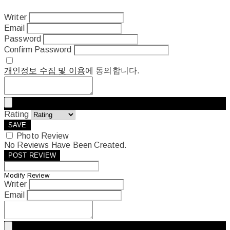
Writer
Email
Password
Confirm Password
개인정보 수집 및 이용
에 동의합니다.
Rating
SAVE
Photo Review
No Reviews Have Been Created.
POST REVIEW
Modify Review
Writer
Email