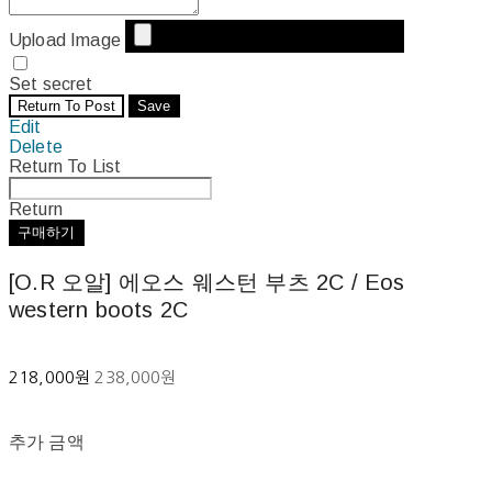
Upload Image
Set secret
Return To Post
Save
Edit
Delete
Return To List
Return
구매하기
[O.R 오알] 에오스 웨스턴 부츠 2C / Eos
western boots 2C
218,000원
238,000원
추가 금액