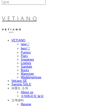
V E T I A N O
VETIANO
new♡
best♡
Pumps
Flats
Sneakers
Loafers
Sandals
Boots
Manstore
Weddingshoes
Vetiano SE
Sample SALE
브랜드 소개
About us
수제화공장 일상
고객센터
Reveiw