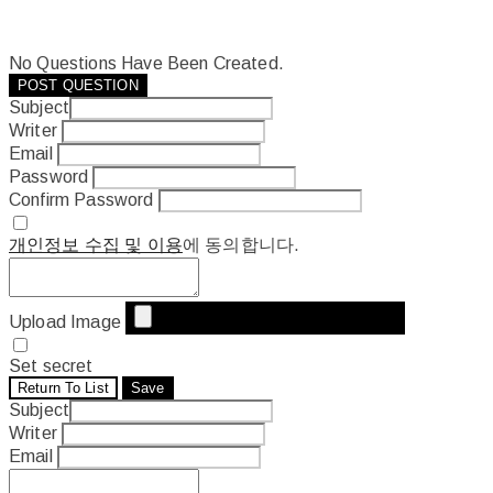
No Questions Have Been Created.
POST QUESTION
Subject
Writer
Email
Password
Confirm Password
개인정보 수집 및 이용
에 동의합니다.
Upload Image
Set secret
Return To List
Save
Subject
Writer
Email