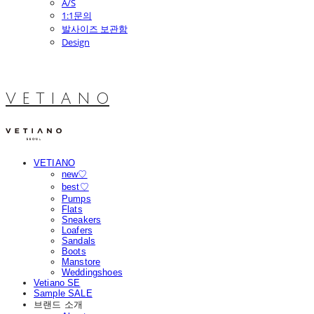
A/S
1:1문의
발사이즈 보관함
Design
V E T I A N O
VETIANO
new♡
best♡
Pumps
Flats
Sneakers
Loafers
Sandals
Boots
Manstore
Weddingshoes
Vetiano SE
Sample SALE
브랜드 소개