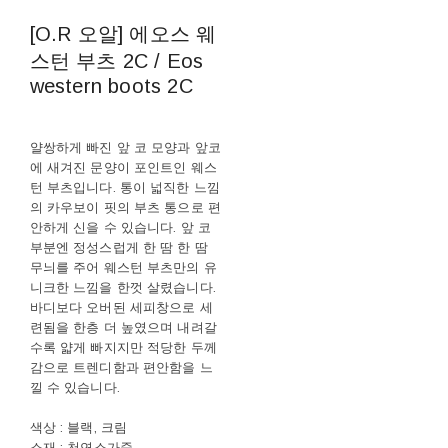
[O.R 오알] 에오스 웨
스턴 부츠 2C / Eos
western boots 2C
얄쌍하게 빠진 앞 코 모양과 앞코
에 새겨진 문양이 포인트인 웨스
턴 부츠입니다. 통이 넓직한 느낌
의 카우보이 핏의 부츠 통으로 편
안하게 신을 수 있습니다. 앞 코
부분엔 정성스럽게 한 땀 한 땀
무늬를 주어 웨스턴 부츠만의 유
니크한 느낌을 한껏 살렸습니다.
바디보다 오버된 세피창으로 세
련됨을 한층 더 높였으며 내려갈
수록 얇게 빠지지만 적당한 두께
감으로 트렌디함과 편안함을 느
낄 수 있습니다.
색상 : 블랙, 크림
소재 : 천연소가죽