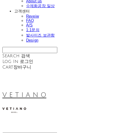
About us
수제화공장 일상
고객센터
Reveiw
FAQ
A/S
1:1문의
발사이즈 보관함
Design
Search
검색
Log In
로그인
Cart
장바구니
V E T I A N O