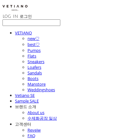
LOG IN
로그인
VETIANO
new♡
best♡
Pumps
Flats
Sneakers
Loafers
Sandals
Boots
Manstore
Weddingshoes
Vetiano SE
Sample SALE
브랜드 소개
About us
수제화공장 일상
고객센터
Reveiw
FAQ