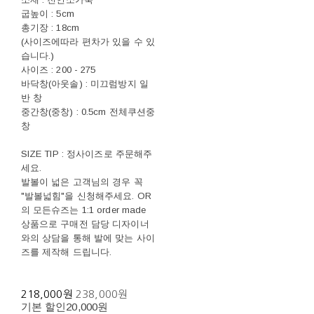
굽높이 : 5cm
총기장 : 18cm
(사이즈에따라 편차가 있을 수 있
습니다.)
사이즈 : 200 - 275
바닥창(아웃솔) : 미끄럼방지 일
반 창
중간창(중창) : 0.5cm 전체쿠션중
창
SIZE TIP : 정사이즈로 주문해주
세요.
발볼이 넓은 고객님의 경우 꼭
"발볼넓힘"을 신청해주세요. OR
의 모든슈즈는 1:1 order made
상품으로 구매전 담당 디자이너
와의 상담을 통해 발에 맞는 사이
즈를 제작해 드립니다.
218,000원
238,000원
기본 할인
20,000원