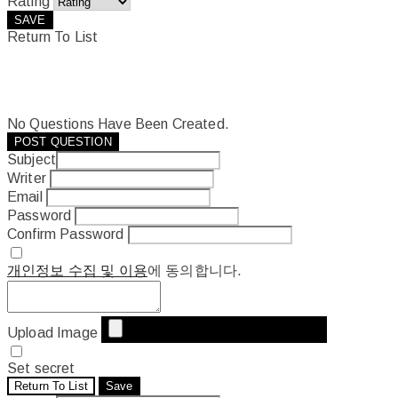
Rating
SAVE
Return To List
No Questions Have Been Created.
POST QUESTION
Subject
Writer
Email
Password
Confirm Password
개인정보 수집 및 이용
에 동의합니다.
Upload Image
Set secret
Return To List
Save