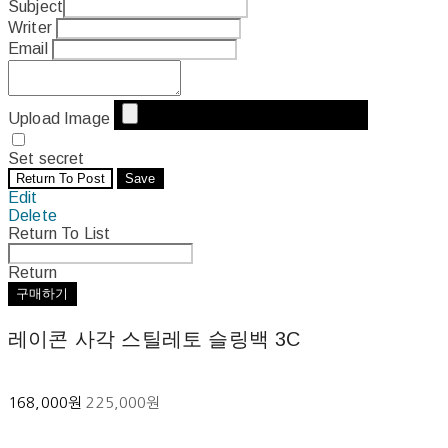
Subject
Writer
Email
Upload Image
Set secret
Return To Post
Save
Edit
Delete
Return To List
Return
구매하기
레이콘 사각 스틸레토 슬링백 3C
168,000원
225,000원