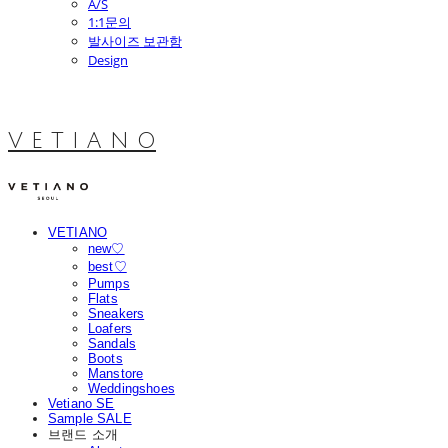
A/S
1:1문의
발사이즈 보관함
Design
V E T I A N O
VETIANO
new♡
best♡
Pumps
Flats
Sneakers
Loafers
Sandals
Boots
Manstore
Weddingshoes
Vetiano SE
Sample SALE
브랜드 소개