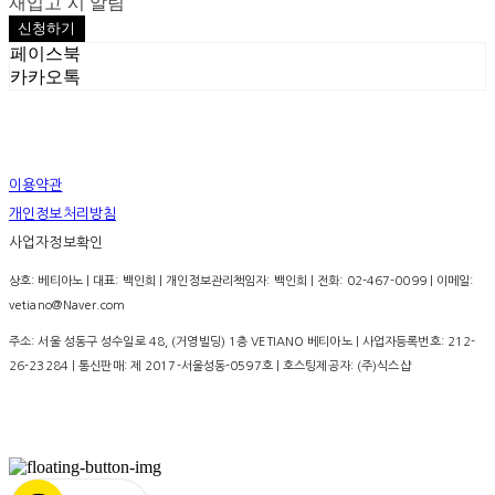
재입고 시 알림
신청하기
페이스북
카카오톡
이용약관
개인정보처리방침
사업자정보확인
상호: 베티아노 | 대표: 백인희 | 개인정보관리책임자: 백인희 | 전화: 02-467-0099 | 이메일:
vetiano@Naver.com
주소: 서울 성동구 성수일로 48, (거영빌딩) 1층 VETIANO 베티아노 | 사업자등록번호:
212-
26-23284
| 통신판매:
제 2017-서울성동-0597호
| 호스팅제공자: (주)식스샵