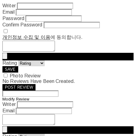
Writer
Email
Password
Confirm Password
개인정보 수집 및 이용
에 동의합니다.
Rating
SAVE
Photo Review
No Reviews Have Been Created.
POST REVIEW
Modify Review
Writer
Email