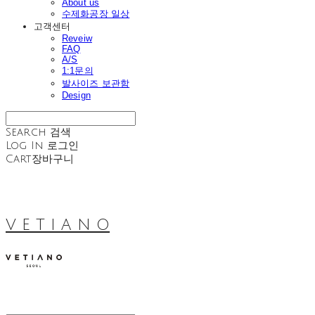
About us
수제화공장 일상
고객센터
Reveiw
FAQ
A/S
1:1문의
발사이즈 보관함
Design
Search
검색
Log In
로그인
Cart
장바구니
V E T I A N O