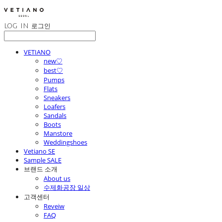
LOG IN
로그인
VETIANO
new♡
best♡
Pumps
Flats
Sneakers
Loafers
Sandals
Boots
Manstore
Weddingshoes
Vetiano SE
Sample SALE
브랜드 소개
About us
수제화공장 일상
고객센터
Reveiw
FAQ