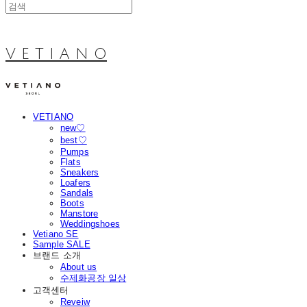
V E T I A N O
VETIANO
new♡
best♡
Pumps
Flats
Sneakers
Loafers
Sandals
Boots
Manstore
Weddingshoes
Vetiano SE
Sample SALE
브랜드 소개
About us
수제화공장 일상
고객센터
Reveiw