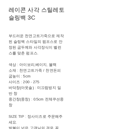
레이콘 사각 스틸레토
슬링백 3C
부드러운 천연고트가죽으로 제작
된 슬링백 스타일의 펌프스로 안
정된 굽두께와 사각장식이 벨런
스를 맞춘 펌프스.
색상 : 아이보리,베이지, 블랙
소재 : 천연고트가죽 / 천연돈피
굽높이 : 5cm
사이즈 : 200 - 275
바닥창(아웃솔) : 미끄럼방지 일
반 창
중간창(중창) : 0.5cm 전체쿠션중
창
SIZE TIP : 정사이즈로 주문해주
세요.
발볼이 넓은 고객님의 경우 꼭