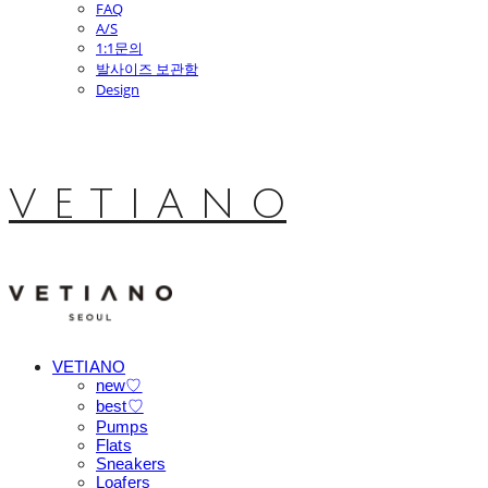
FAQ
A/S
1:1문의
발사이즈 보관함
Design
V E T I A N O
VETIANO
new♡
best♡
Pumps
Flats
Sneakers
Loafers