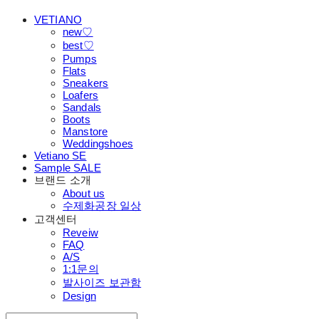
VETIANO
new♡
best♡
Pumps
Flats
Sneakers
Loafers
Sandals
Boots
Manstore
Weddingshoes
Vetiano SE
Sample SALE
브랜드 소개
About us
수제화공장 일상
고객센터
Reveiw
FAQ
A/S
1:1문의
발사이즈 보관함
Design