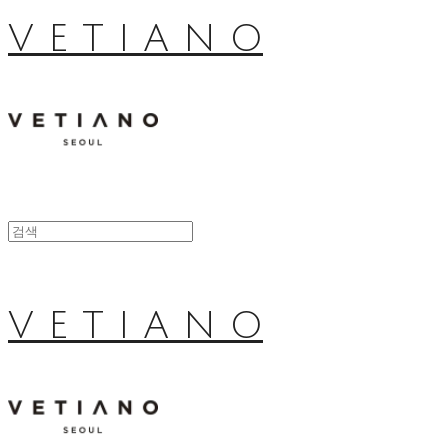
V E T I A N O
V E T I A N O