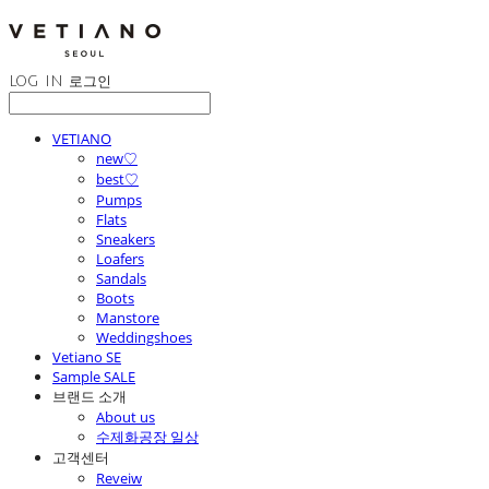
LOG IN
로그인
VETIANO
new♡
best♡
Pumps
Flats
Sneakers
Loafers
Sandals
Boots
Manstore
Weddingshoes
Vetiano SE
Sample SALE
브랜드 소개
About us
수제화공장 일상
고객센터
Reveiw