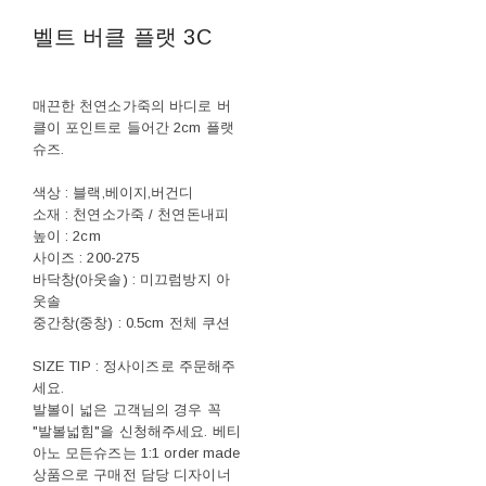
벨트 버클 플랫 3C
매끈한 천연소가죽의 바디로 버
클이 포인트로 들어간 2cm 플랫
슈즈.
색상 : 블랙,베이지,버건디
소재 : 천연소가죽 / 천연돈내피
높이 : 2cm
사이즈 : 200-275
바닥창(아웃솔) : 미끄럼방지 아
웃솔
중간창(중창) : 0.5cm 전체 쿠션
SIZE TIP : 정사이즈로 주문해주
세요.
발볼이 넓은 고객님의 경우 꼭
"발볼넓힘"을 신청해주세요. 베티
아노 모든슈즈는 1:1 order made
상품으로 구매전 담당 디자이너