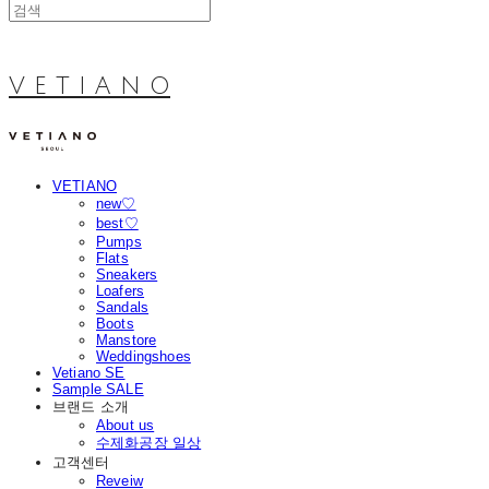
V E T I A N O
VETIANO
new♡
best♡
Pumps
Flats
Sneakers
Loafers
Sandals
Boots
Manstore
Weddingshoes
Vetiano SE
Sample SALE
브랜드 소개
About us
수제화공장 일상
고객센터
Reveiw