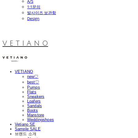
A/S
1:1문의
발사이즈 보관함
Design
V E T I A N O
VETIANO
new♡
best♡
Pumps
Flats
Sneakers
Loafers
Sandals
Boots
Manstore
Weddingshoes
Vetiano SE
Sample SALE
브랜드 소개