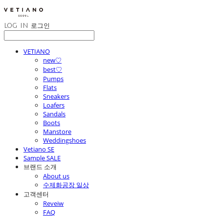
LOG IN
로그인
VETIANO
new♡
best♡
Pumps
Flats
Sneakers
Loafers
Sandals
Boots
Manstore
Weddingshoes
Vetiano SE
Sample SALE
브랜드 소개
About us
수제화공장 일상
고객센터
Reveiw
FAQ