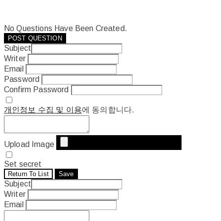
No Questions Have Been Created.
POST QUESTION
Subject
Writer
Email
Password
Confirm Password
개인정보 수집 및 이용
에 동의합니다.
Upload Image
Set secret
Return To List
Save
Subject
Writer
Email