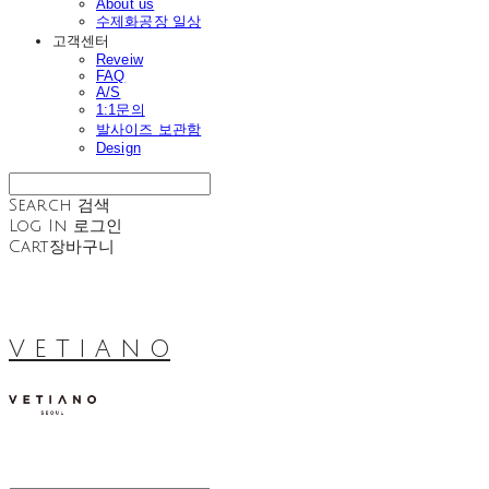
About us
수제화공장 일상
고객센터
Reveiw
FAQ
A/S
1:1문의
발사이즈 보관함
Design
Search
검색
Log In
로그인
Cart
장바구니
V E T I A N O