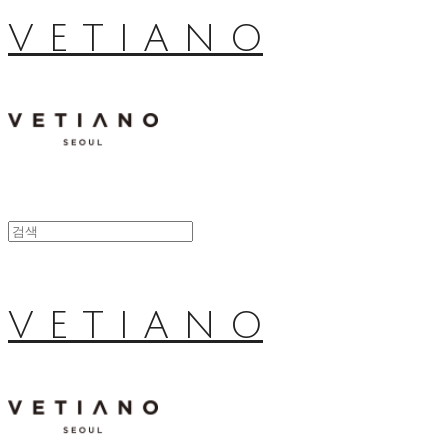
V E T I A N O
V E T I A N O