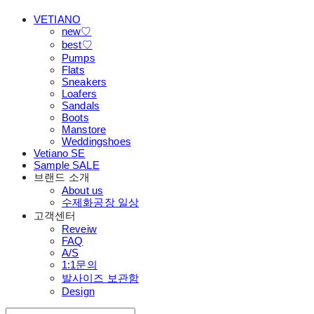
VETIANO
new♡
best♡
Pumps
Flats
Sneakers
Loafers
Sandals
Boots
Manstore
Weddingshoes
Vetiano SE
Sample SALE
브랜드 소개
About us
수제화공장 일상
고객센터
Reveiw
FAQ
A/S
1:1문의
발사이즈 보관함
Design