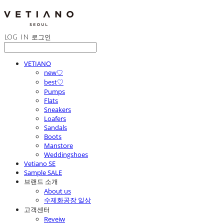
LOG IN
로그인
VETIANO
new♡
best♡
Pumps
Flats
Sneakers
Loafers
Sandals
Boots
Manstore
Weddingshoes
Vetiano SE
Sample SALE
브랜드 소개
About us
수제화공장 일상
고객센터
Reveiw