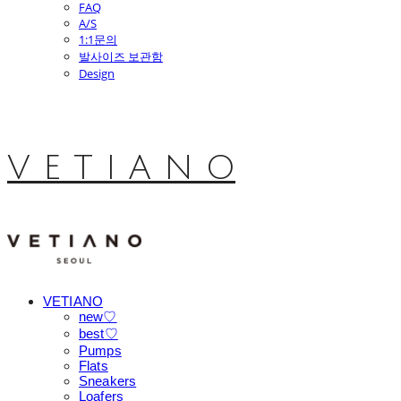
FAQ
A/S
1:1문의
발사이즈 보관함
Design
V E T I A N O
VETIANO
new♡
best♡
Pumps
Flats
Sneakers
Loafers