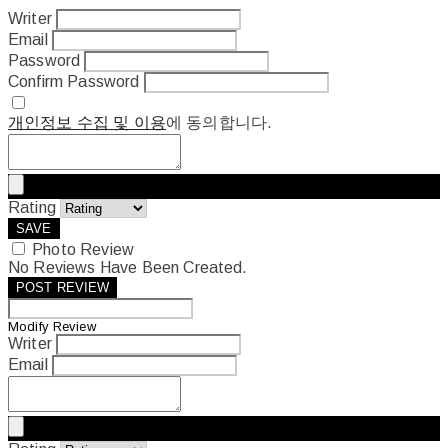
Writer
Email
Password
Confirm Password
개인정보 수집 및 이용
에 동의합니다.
Rating
SAVE
Photo Review
No Reviews Have Been Created.
POST REVIEW
Modify Review
Writer
Email