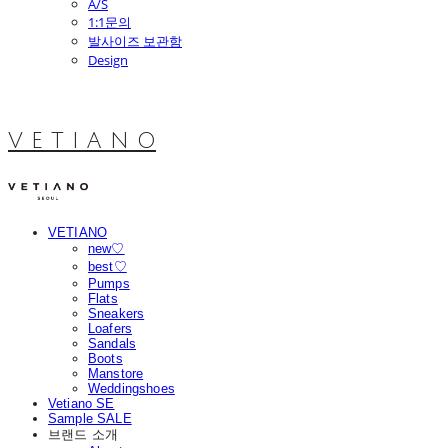
A/S
1:1문의
발사이즈 보관함
Design
V E T I A N O
VETIANO
new♡
best♡
Pumps
Flats
Sneakers
Loafers
Sandals
Boots
Manstore
Weddingshoes
Vetiano SE
Sample SALE
브랜드 소개