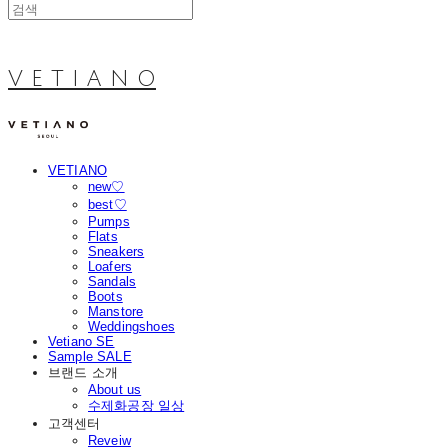
V E T I A N O
VETIANO
new♡
best♡
Pumps
Flats
Sneakers
Loafers
Sandals
Boots
Manstore
Weddingshoes
Vetiano SE
Sample SALE
브랜드 소개
About us
수제화공장 일상
고객센터
Reveiw