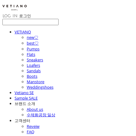
LOG IN
로그인
VETIANO
new♡
best♡
Pumps
Flats
Sneakers
Loafers
Sandals
Boots
Manstore
Weddingshoes
Vetiano SE
Sample SALE
브랜드 소개
About us
수제화공장 일상
고객센터
Reveiw
FAQ