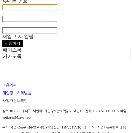
휴대폰 번호
-
-
재입고 시 알림
신청하기
페이스북
카카오톡
이용약관
개인정보처리방침
사업자정보확인
상호: 베티아노 | 대표: 백인희 | 개인정보관리책임자: 백인희 | 전화: 02-467-0099 | 이메일:
vetiano@Naver.com
주소: 서울 성동구 성수일로 48, (거영빌딩) 1층 VETIANO 베티아노 | 사업자등록번호:
212-