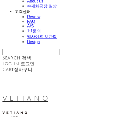
About us
수제화공장 일상
고객센터
Reveiw
FAQ
A/S
1:1문의
발사이즈 보관함
Design
Search
검색
Log In
로그인
Cart
장바구니
V E T I A N O