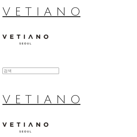
V E T I A N O
V E T I A N O