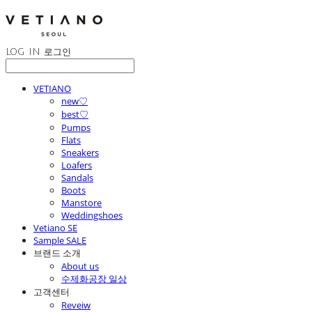
LOG IN
로그인
VETIANO
new♡
best♡
Pumps
Flats
Sneakers
Loafers
Sandals
Boots
Manstore
Weddingshoes
Vetiano SE
Sample SALE
브랜드 소개
About us
수제화공장 일상
고객센터
Reveiw