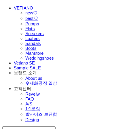
VETIANO
new♡
best♡
Pumps
Flats
Sneakers
Loafers
Sandals
Boots
Manstore
Weddingshoes
Vetiano SE
Sample SALE
브랜드 소개
About us
수제화공장 일상
고객센터
Reveiw
FAQ
A/S
1:1문의
발사이즈 보관함
Design