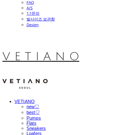
FAQ
A/S
1:1문의
발사이즈 보관함
Design
V E T I A N O
VETIANO
new♡
best♡
Pumps
Flats
Sneakers
Loafers