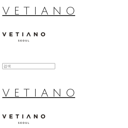
V E T I A N O
V E T I A N O