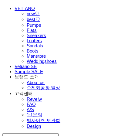
VETIANO
new♡
best♡
Pumps
Flats
Sneakers
Loafers
Sandals
Boots
Manstore
Weddingshoes
Vetiano SE
Sample SALE
브랜드 소개
About us
수제화공장 일상
고객센터
Reveiw
FAQ
A/S
1:1문의
발사이즈 보관함
Design