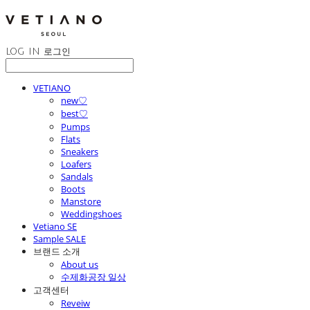
LOG IN
로그인
VETIANO
new♡
best♡
Pumps
Flats
Sneakers
Loafers
Sandals
Boots
Manstore
Weddingshoes
Vetiano SE
Sample SALE
브랜드 소개
About us
수제화공장 일상
고객센터
Reveiw