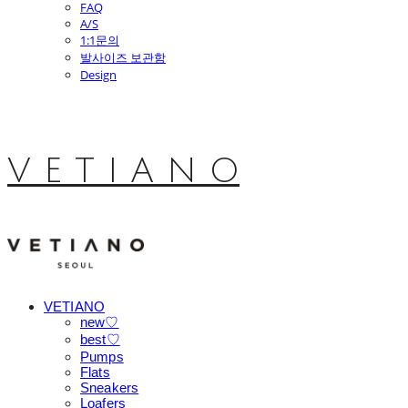
FAQ
A/S
1:1문의
발사이즈 보관함
Design
V E T I A N O
VETIANO
new♡
best♡
Pumps
Flats
Sneakers
Loafers