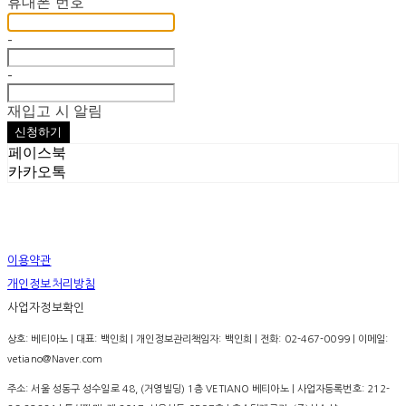
휴대폰 번호
-
-
재입고 시 알림
신청하기
페이스북
카카오톡
이용약관
개인정보처리방침
사업자정보확인
상호: 베티아노 | 대표: 백인희 | 개인정보관리책임자: 백인희 | 전화: 02-467-0099 | 이메일:
vetiano@Naver.com
주소: 서울 성동구 성수일로 48, (거영빌딩) 1층 VETIANO 베티아노 | 사업자등록번호:
212-