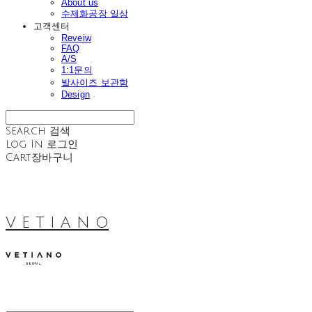
About us
수제화공장 일상
고객센터
Reveiw
FAQ
A/S
1:1문의
발사이즈 보관함
Design
Search
검색
Log In
로그인
Cart
장바구니
V E T I A N O