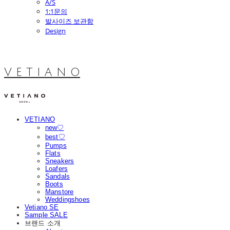
A/S
1:1문의
발사이즈 보관함
Design
V E T I A N O
VETIANO
new♡
best♡
Pumps
Flats
Sneakers
Loafers
Sandals
Boots
Manstore
Weddingshoes
Vetiano SE
Sample SALE
브랜드 소개