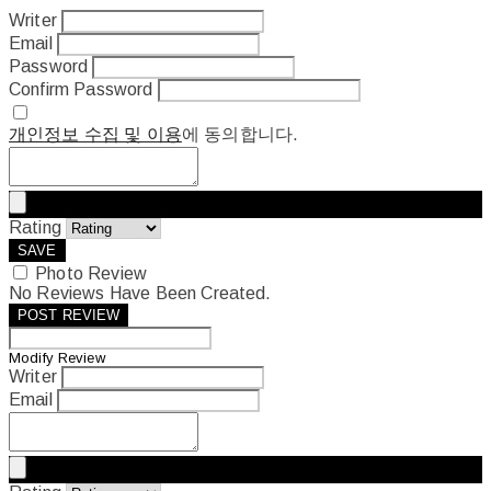
Writer
Email
Password
Confirm Password
개인정보 수집 및 이용
에 동의합니다.
Rating
SAVE
Photo Review
No Reviews Have Been Created.
POST REVIEW
Modify Review
Writer
Email