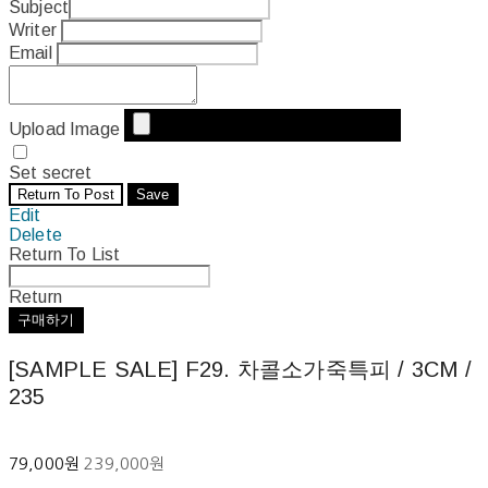
Subject
Writer
Email
Upload Image
Set secret
Return To Post
Save
Edit
Delete
Return To List
Return
구매하기
[SAMPLE SALE] F29. 차콜소가죽특피 / 3CM /
235
79,000원
239,000원