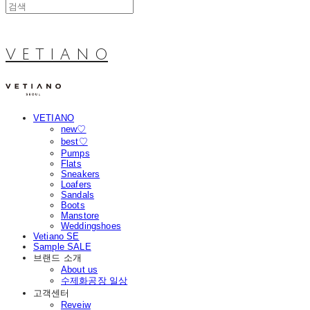
V E T I A N O
VETIANO
new♡
best♡
Pumps
Flats
Sneakers
Loafers
Sandals
Boots
Manstore
Weddingshoes
Vetiano SE
Sample SALE
브랜드 소개
About us
수제화공장 일상
고객센터
Reveiw