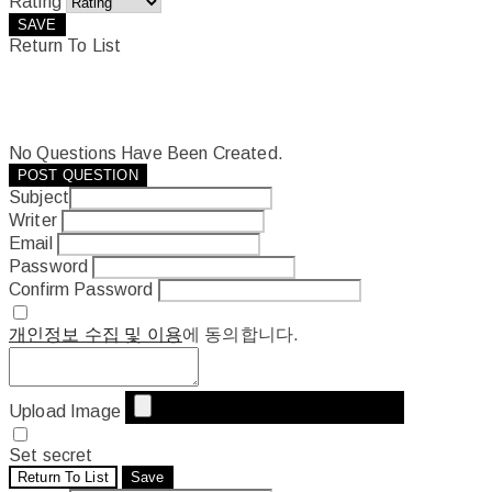
Rating
SAVE
Return To List
No Questions Have Been Created.
POST QUESTION
Subject
Writer
Email
Password
Confirm Password
개인정보 수집 및 이용
에 동의합니다.
Upload Image
Set secret
Return To List
Save