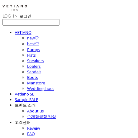
LOG IN
로그인
VETIANO
new♡
best♡
Pumps
Flats
Sneakers
Loafers
Sandals
Boots
Manstore
Weddingshoes
Vetiano SE
Sample SALE
브랜드 소개
About us
수제화공장 일상
고객센터
Reveiw
FAQ