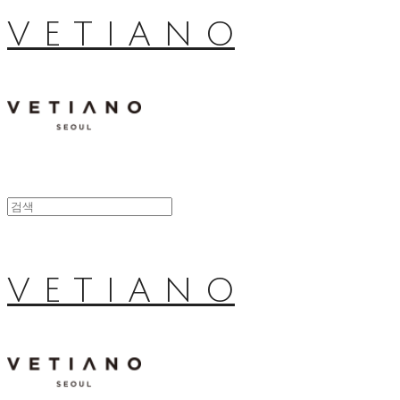
V E T I A N O
V E T I A N O