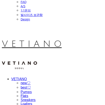
FAQ
A/S
1:1문의
발사이즈 보관함
Design
V E T I A N O
VETIANO
new♡
best♡
Pumps
Flats
Sneakers
Loafers