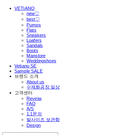
VETIANO
new♡
best♡
Pumps
Flats
Sneakers
Loafers
Sandals
Boots
Manstore
Weddingshoes
Vetiano SE
Sample SALE
브랜드 소개
About us
수제화공장 일상
고객센터
Reveiw
FAQ
A/S
1:1문의
발사이즈 보관함
Design