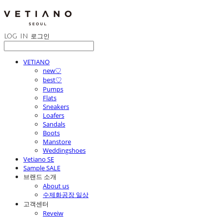
LOG IN
로그인
VETIANO
new♡
best♡
Pumps
Flats
Sneakers
Loafers
Sandals
Boots
Manstore
Weddingshoes
Vetiano SE
Sample SALE
브랜드 소개
About us
수제화공장 일상
고객센터
Reveiw