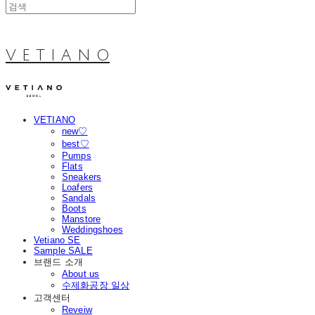
V E T I A N O
VETIANO
new♡
best♡
Pumps
Flats
Sneakers
Loafers
Sandals
Boots
Manstore
Weddingshoes
Vetiano SE
Sample SALE
브랜드 소개
About us
수제화공장 일상
고객센터
Reveiw