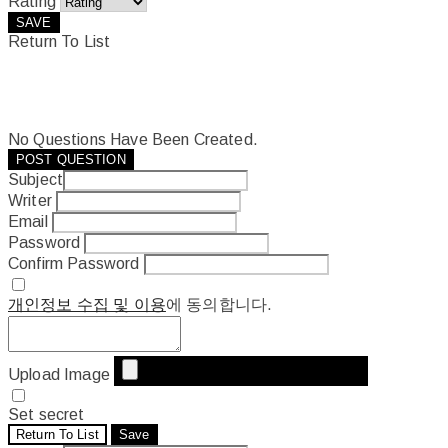
Rating
SAVE
Return To List
No Questions Have Been Created.
POST QUESTION
Subject
Writer
Email
Password
Confirm Password
개인정보 수집 및 이용
에 동의합니다.
Upload Image
Set secret
Return To List
Save