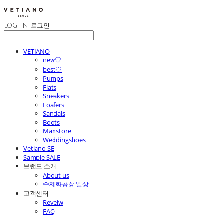
LOG IN
로그인
VETIANO
new♡
best♡
Pumps
Flats
Sneakers
Loafers
Sandals
Boots
Manstore
Weddingshoes
Vetiano SE
Sample SALE
브랜드 소개
About us
수제화공장 일상
고객센터
Reveiw
FAQ