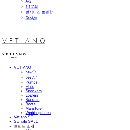
A/S
1:1문의
발사이즈 보관함
Design
V E T I A N O
VETIANO
new♡
best♡
Pumps
Flats
Sneakers
Loafers
Sandals
Boots
Manstore
Weddingshoes
Vetiano SE
Sample SALE
브랜드 소개