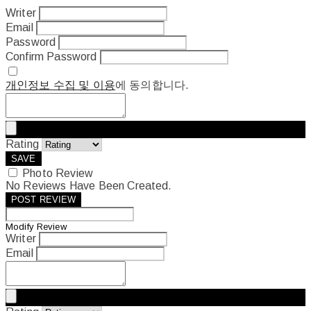
Writer
Email
Password
Confirm Password
개인정보 수집 및 이용
에 동의합니다.
Rating
SAVE
Photo Review
No Reviews Have Been Created.
POST REVIEW
Modify Review
Writer
Email