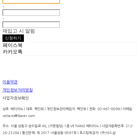
-
-
재입고 시 알림
신청하기
페이스북
카카오톡
이용약관
개인정보처리방침
사업자정보확인
상호: 베티아노 | 대표: 백인희 | 개인정보관리책임자: 백인희 | 전화: 02-467-0099 | 이메일:
vetiano@Naver.com
주소: 서울 성동구 성수일로 48, (거영빌딩) 1층 VETIANO 베티아노 | 사업자등록번호:
212-
26-23284
| 통신판매:
제 2017-서울성동-0597호
| 호스팅제공자: (주)식스샵