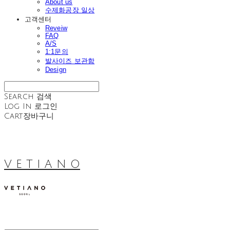
About us
수제화공장 일상
고객센터
Reveiw
FAQ
A/S
1:1문의
발사이즈 보관함
Design
Search
검색
Log In
로그인
Cart
장바구니
V E T I A N O