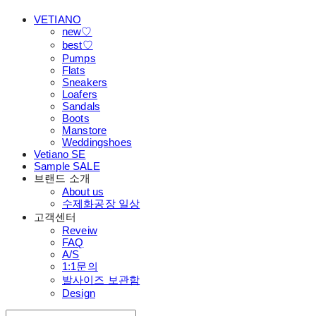
VETIANO
new♡
best♡
Pumps
Flats
Sneakers
Loafers
Sandals
Boots
Manstore
Weddingshoes
Vetiano SE
Sample SALE
브랜드 소개
About us
수제화공장 일상
고객센터
Reveiw
FAQ
A/S
1:1문의
발사이즈 보관함
Design