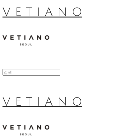
V E T I A N O
V E T I A N O