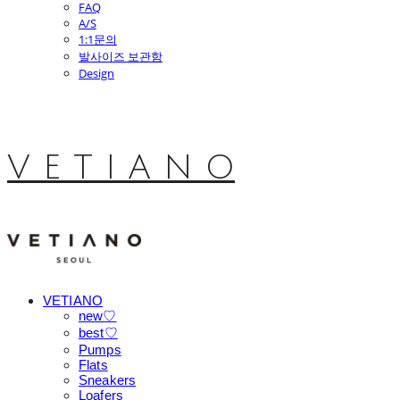
FAQ
A/S
1:1문의
발사이즈 보관함
Design
V E T I A N O
VETIANO
new♡
best♡
Pumps
Flats
Sneakers
Loafers