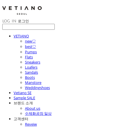
LOG IN
로그인
VETIANO
new♡
best♡
Pumps
Flats
Sneakers
Loafers
Sandals
Boots
Manstore
Weddingshoes
Vetiano SE
Sample SALE
브랜드 소개
About us
수제화공장 일상
고객센터
Reveiw