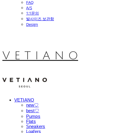
FAQ
A/S
1:1문의
발사이즈 보관함
Design
V E T I A N O
VETIANO
new♡
best♡
Pumps
Flats
Sneakers
Loafers