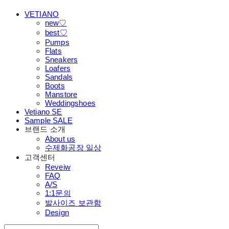
VETIANO
new♡
best♡
Pumps
Flats
Sneakers
Loafers
Sandals
Boots
Manstore
Weddingshoes
Vetiano SE
Sample SALE
브랜드 소개
About us
수제화공장 일상
고객센터
Reveiw
FAQ
A/S
1:1문의
발사이즈 보관함
Design