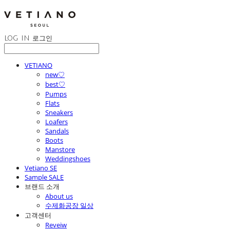
LOG IN
로그인
VETIANO
new♡
best♡
Pumps
Flats
Sneakers
Loafers
Sandals
Boots
Manstore
Weddingshoes
Vetiano SE
Sample SALE
브랜드 소개
About us
수제화공장 일상
고객센터
Reveiw