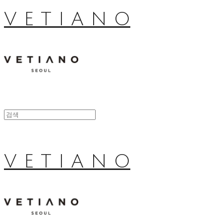
V E T I A N O
V E T I A N O