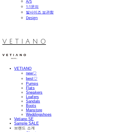
A/S
1:1문의
발사이즈 보관함
Design
V E T I A N O
VETIANO
new♡
best♡
Pumps
Flats
Sneakers
Loafers
Sandals
Boots
Manstore
Weddingshoes
Vetiano SE
Sample SALE
브랜드 소개