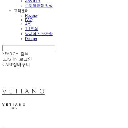
About us
수제화공장 일상
고객센터
Reveiw
FAQ
A/S
1:1문의
발사이즈 보관함
Design
Search
검색
Log In
로그인
Cart
장바구니
V E T I A N O