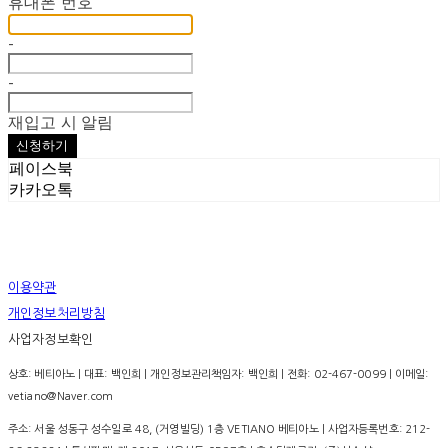
휴대폰 번호
-
-
재입고 시 알림
신청하기
페이스북
카카오톡
이용약관
개인정보처리방침
사업자정보확인
상호: 베티아노 | 대표: 백인희 | 개인정보관리책임자: 백인희 | 전화: 02-467-0099 | 이메일:
vetiano@Naver.com
주소: 서울 성동구 성수일로 48, (거영빌딩) 1층 VETIANO 베티아노 | 사업자등록번호:
212-