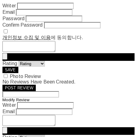
Writer
Email
Password
Confirm Password
개인정보 수집 및 이용
에 동의합니다.
Rating
SAVE
Photo Review
No Reviews Have Been Created.
POST REVIEW
Modify Review
Writer
Email