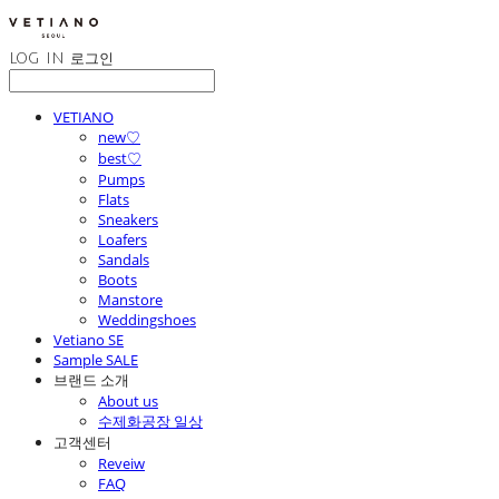
LOG IN
로그인
VETIANO
new♡
best♡
Pumps
Flats
Sneakers
Loafers
Sandals
Boots
Manstore
Weddingshoes
Vetiano SE
Sample SALE
브랜드 소개
About us
수제화공장 일상
고객센터
Reveiw
FAQ