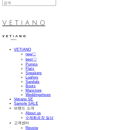
V E T I A N O
VETIANO
new♡
best♡
Pumps
Flats
Sneakers
Loafers
Sandals
Boots
Manstore
Weddingshoes
Vetiano SE
Sample SALE
브랜드 소개
About us
수제화공장 일상
고객센터
Reveiw