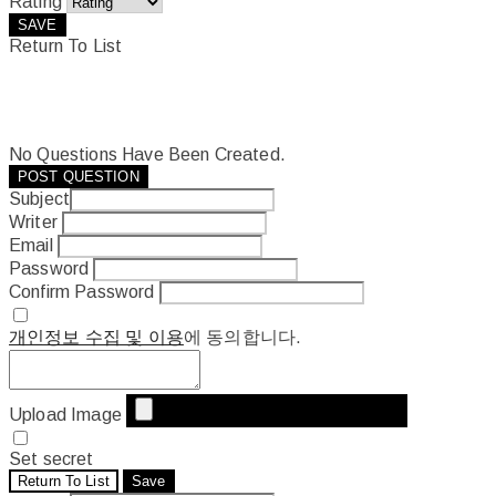
Rating
SAVE
Return To List
No Questions Have Been Created.
POST QUESTION
Subject
Writer
Email
Password
Confirm Password
개인정보 수집 및 이용
에 동의합니다.
Upload Image
Set secret
Return To List
Save