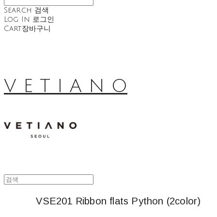
Search
검색
Log In
로그인
Cart
장바구니
V E T I A N O
VSE201 Ribbon flats Python (2color)