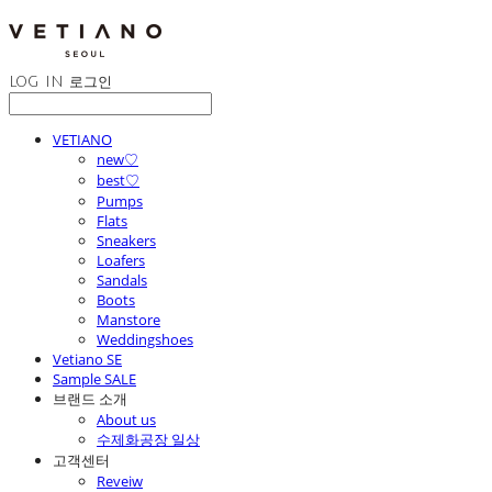
LOG IN
로그인
VETIANO
new♡
best♡
Pumps
Flats
Sneakers
Loafers
Sandals
Boots
Manstore
Weddingshoes
Vetiano SE
Sample SALE
브랜드 소개
About us
수제화공장 일상
고객센터
Reveiw