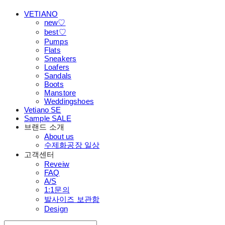
VETIANO
new♡
best♡
Pumps
Flats
Sneakers
Loafers
Sandals
Boots
Manstore
Weddingshoes
Vetiano SE
Sample SALE
브랜드 소개
About us
수제화공장 일상
고객센터
Reveiw
FAQ
A/S
1:1문의
발사이즈 보관함
Design