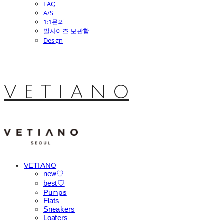
FAQ
A/S
1:1문의
발사이즈 보관함
Design
V E T I A N O
VETIANO
new♡
best♡
Pumps
Flats
Sneakers
Loafers