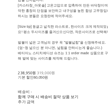
감을 선사합니다.
[카스타창_아웃솔] 고온고압으로 압축하여 만든 바닥창이며 
약한 홍창의 단점을 보안하고 내구성을 높힌 합성 고무창입니다
하시는 분들은 요청란에 적어주세요.
[Size tip] 둥글고 넓직한 라스트로, 한사이즈 크게 제작
요! 평소 두사이즈를 즐겨신으신다면, 작은사이즈로 선택해
발볼이 넓은 고객님의 경우 꼭 "발볼넓힘"을 신청해주세요.
(엄~청 넓으신 분 아니면, 넓힘을 안하시는게 좋습니다.)
베티아노 스티치에디션 슈즈는 1:1 order made 상품으
해 발에 맞는 사이즈를 제작해 드립니다.
238,950원
319,000원
기본 할인
80,050원
배송비
-
함께 구매 시 배송비 절약 상품 보기
추가 금액