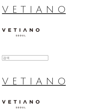
V E T I A N O
V E T I A N O