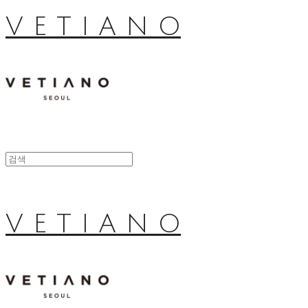
V E T I A N O
V E T I A N O