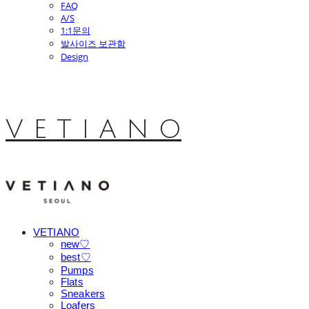
FAQ
A/S
1:1문의
발사이즈 보관함
Design
V E T I A N O
VETIANO
new♡
best♡
Pumps
Flats
Sneakers
Loafers