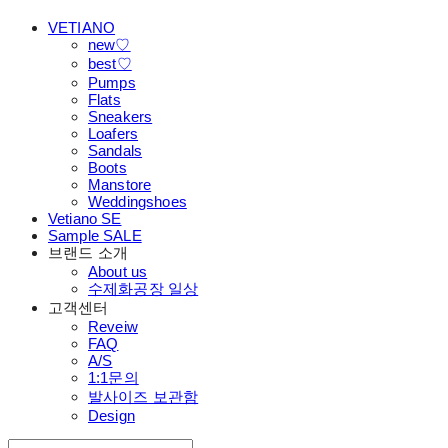
VETIANO
new♡
best♡
Pumps
Flats
Sneakers
Loafers
Sandals
Boots
Manstore
Weddingshoes
Vetiano SE
Sample SALE
브랜드 소개
About us
수제화공장 일상
고객센터
Reveiw
FAQ
A/S
1:1문의
발사이즈 보관함
Design