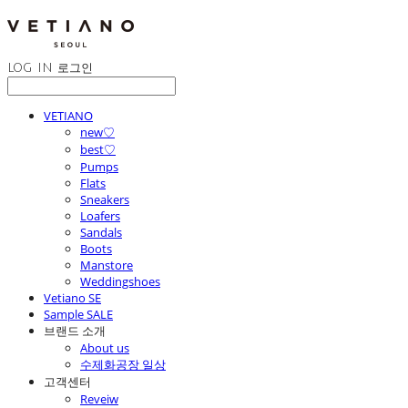
LOG IN
로그인
VETIANO
new♡
best♡
Pumps
Flats
Sneakers
Loafers
Sandals
Boots
Manstore
Weddingshoes
Vetiano SE
Sample SALE
브랜드 소개
About us
수제화공장 일상
고객센터
Reveiw