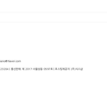
iano@Naver.com
-23284
| 통신판매:
제 2017-서울성동-0597호
| 호스팅제공자: (주)식스샵