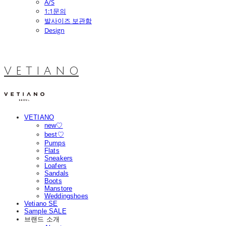
A/S
1:1문의
발사이즈 보관함
Design
V E T I A N O
VETIANO
new♡
best♡
Pumps
Flats
Sneakers
Loafers
Sandals
Boots
Manstore
Weddingshoes
Vetiano SE
Sample SALE
브랜드 소개