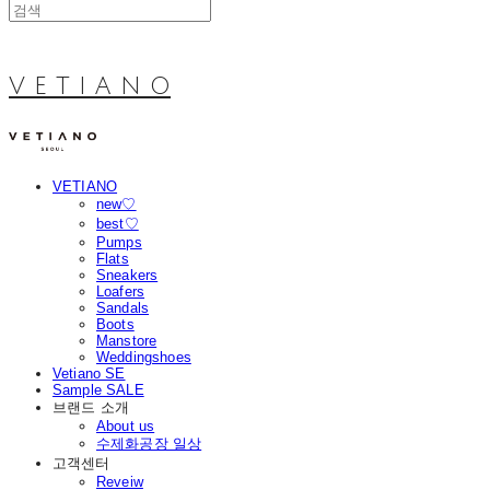
V E T I A N O
VETIANO
new♡
best♡
Pumps
Flats
Sneakers
Loafers
Sandals
Boots
Manstore
Weddingshoes
Vetiano SE
Sample SALE
브랜드 소개
About us
수제화공장 일상
고객센터
Reveiw