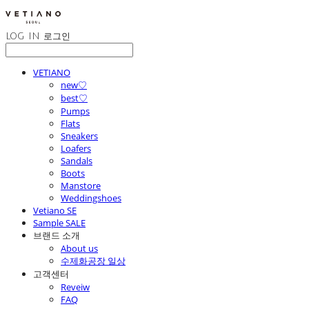
LOG IN
로그인
VETIANO
new♡
best♡
Pumps
Flats
Sneakers
Loafers
Sandals
Boots
Manstore
Weddingshoes
Vetiano SE
Sample SALE
브랜드 소개
About us
수제화공장 일상
고객센터
Reveiw
FAQ