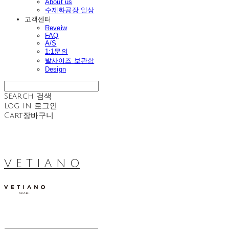
About us
수제화공장 일상
고객센터
Reveiw
FAQ
A/S
1:1문의
발사이즈 보관함
Design
Search
검색
Log In
로그인
Cart
장바구니
V E T I A N O