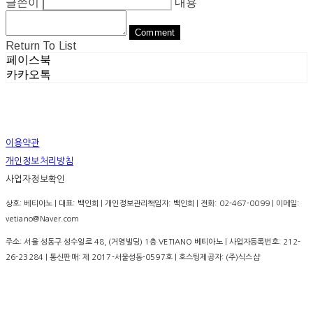
글쓴이
내용
Comment
Return To List
페이스북
카카오톡
이용약관
개인정보처리방침
사업자정보확인
상호: 베티아노 | 대표: 백인희 | 개인정보관리책임자: 백인희 | 전화: 02-467-0099 | 이메일:
vetiano@Naver.com
주소: 서울 성동구 성수일로 48, (거영빌딩) 1층 VETIANO 베티아노 | 사업자등록번호:
212-
26-23284
| 통신판매:
제 2017-서울성동-0597호
| 호스팅제공자: (주)식스샵