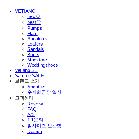
VETIANO
new♡
best♡
Pumps
Flats
Sneakers
Loafers
Sandals
Boots
Manstore
Weddingshoes
Vetiano SE
Sample SALE
브랜드 소개
About us
수제화공장 일상
고객센터
Reveiw
FAQ
A/S
1:1문의
발사이즈 보관함
Design