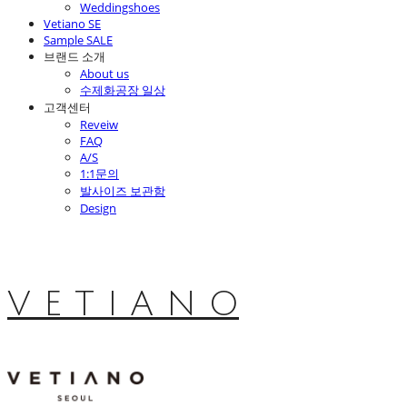
Weddingshoes
Vetiano SE
Sample SALE
브랜드 소개
About us
수제화공장 일상
고객센터
Reveiw
FAQ
A/S
1:1문의
발사이즈 보관함
Design
V E T I A N O