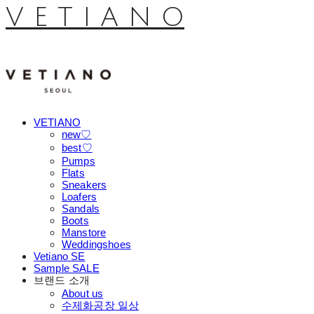
V E T I A N O
VETIANO
new♡
best♡
Pumps
Flats
Sneakers
Loafers
Sandals
Boots
Manstore
Weddingshoes
Vetiano SE
Sample SALE
브랜드 소개
About us
수제화공장 일상