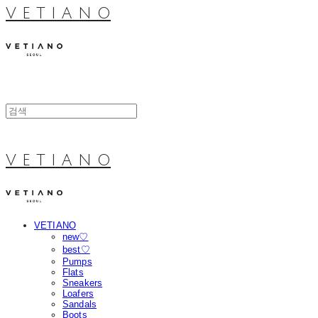
V E T I A N O
V E T I A N O
VETIANO
new♡
best♡
Pumps
Flats
Sneakers
Loafers
Sandals
Boots