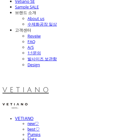
Vetiano SE
Sample SALE
브랜드 소개
About us
수제화공장 일상
고객센터
Reveiw
FAQ
A/S
1:1문의
발사이즈 보관함
Design
V E T I A N O
VETIANO
new♡
best♡
Pumps
Flats