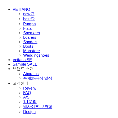
VETIANO
new♡
best♡
Pumps
Flats
Sneakers
Loafers
Sandals
Boots
Manstore
Weddingshoes
Vetiano SE
Sample SALE
브랜드 소개
About us
수제화공장 일상
고객센터
Reveiw
FAQ
A/S
1:1문의
발사이즈 보관함
Design