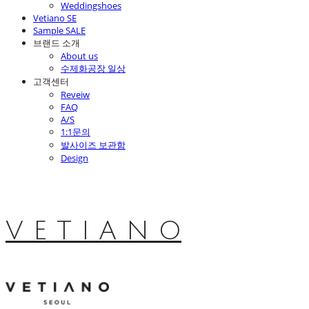
Weddingshoes
Vetiano SE
Sample SALE
브랜드 소개
About us
수제화공장 일상
고객센터
Reveiw
FAQ
A/S
1:1문의
발사이즈 보관함
Design
V E T I A N O