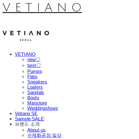
V E T I A N O
VETIANO
new♡
best♡
Pumps
Flats
Sneakers
Loafers
Sandals
Boots
Manstore
Weddingshoes
Vetiano SE
Sample SALE
브랜드 소개
About us
수제화공장 일상