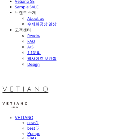
Vetiano SE
Sample SALE
브랜드 소개
About us
수제화공장 일상
고객센터
Reveiw
FAQ
A/S
1:1문의
발사이즈 보관함
Design
V E T I A N O
VETIANO
new♡
best♡
Pumps
Flats