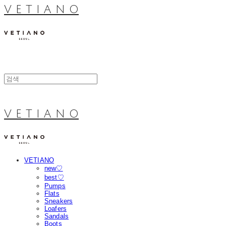
V E T I A N O
V E T I A N O
VETIANO
new♡
best♡
Pumps
Flats
Sneakers
Loafers
Sandals
Boots