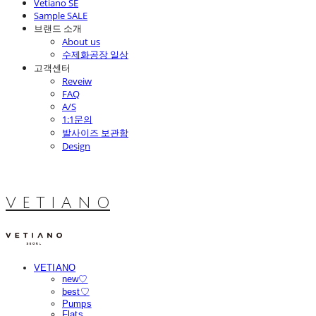
Vetiano SE
Sample SALE
브랜드 소개
About us
수제화공장 일상
고객센터
Reveiw
FAQ
A/S
1:1문의
발사이즈 보관함
Design
V E T I A N O
VETIANO
new♡
best♡
Pumps
Flats