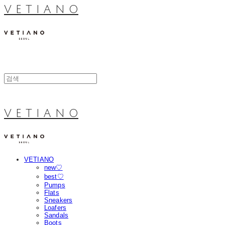
V E T I A N O
V E T I A N O
VETIANO
new♡
best♡
Pumps
Flats
Sneakers
Loafers
Sandals
Boots