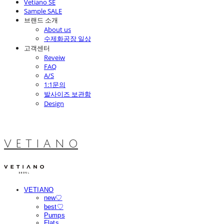
Vetiano SE
Sample SALE
브랜드 소개
About us
수제화공장 일상
고객센터
Reveiw
FAQ
A/S
1:1문의
발사이즈 보관함
Design
V E T I A N O
VETIANO
new♡
best♡
Pumps
Flats