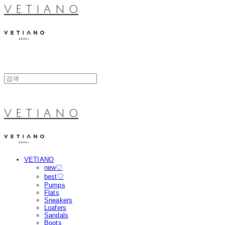
V E T I A N O
V E T I A N O
VETIANO
new♡
best♡
Pumps
Flats
Sneakers
Loafers
Sandals
Boots