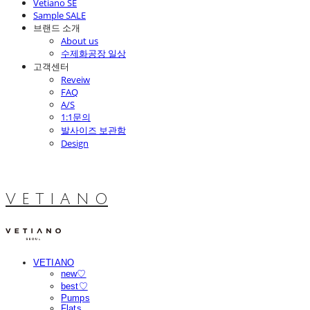
Vetiano SE
Sample SALE
브랜드 소개
About us
수제화공장 일상
고객센터
Reveiw
FAQ
A/S
1:1문의
발사이즈 보관함
Design
V E T I A N O
VETIANO
new♡
best♡
Pumps
Flats