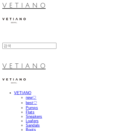
V E T I A N O
V E T I A N O
VETIANO
new♡
best♡
Pumps
Flats
Sneakers
Loafers
Sandals
Boots