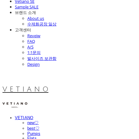
Vetiano SE
Sample SALE
브랜드 소개
About us
수제화공장 일상
고객센터
Reveiw
FAQ
A/S
1:1문의
발사이즈 보관함
Design
V E T I A N O
VETIANO
new♡
best♡
Pumps
Flats