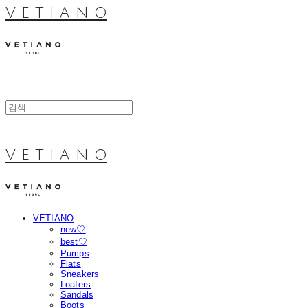
V E T I A N O
V E T I A N O
VETIANO
new♡
best♡
Pumps
Flats
Sneakers
Loafers
Sandals
Boots