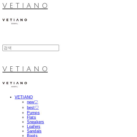
V E T I A N O
V E T I A N O
VETIANO
new♡
best♡
Pumps
Flats
Sneakers
Loafers
Sandals
Boots