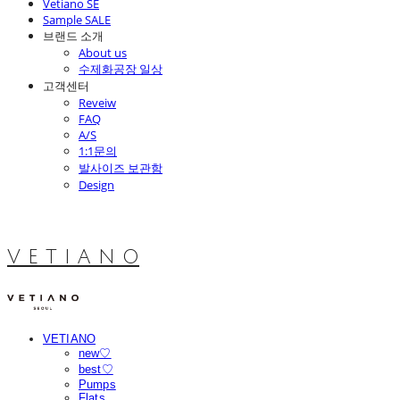
Vetiano SE
Sample SALE
브랜드 소개
About us
수제화공장 일상
고객센터
Reveiw
FAQ
A/S
1:1문의
발사이즈 보관함
Design
V E T I A N O
VETIANO
new♡
best♡
Pumps
Flats