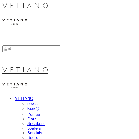
V E T I A N O
V E T I A N O
VETIANO
new♡
best♡
Pumps
Flats
Sneakers
Loafers
Sandals
Boots