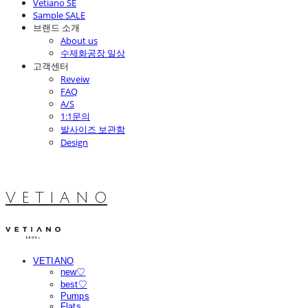
Vetiano SE
Sample SALE
브랜드 소개
About us
수제화공장 일상
고객센터
Reveiw
FAQ
A/S
1:1문의
발사이즈 보관함
Design
V E T I A N O
VETIANO
new♡
best♡
Pumps
Flats